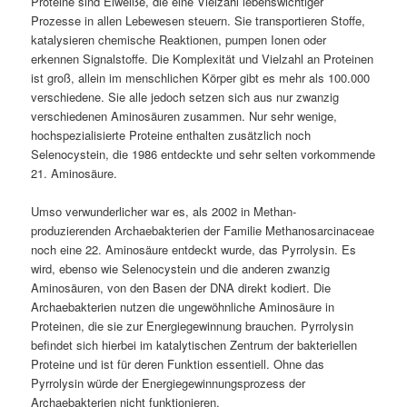
Proteine sind Eiweiße, die eine Vielzahl lebenswichtiger
Prozesse in allen Lebewesen steuern. Sie transportieren Stoffe,
katalysieren chemische Reaktionen, pumpen Ionen oder
erkennen Signalstoffe. Die Komplexität und Vielzahl an Proteinen
ist groß, allein im menschlichen Körper gibt es mehr als 100.000
verschiedene. Sie alle jedoch setzen sich aus nur zwanzig
verschiedenen Aminosäuren zusammen. Nur sehr wenige,
hochspezialisierte Proteine enthalten zusätzlich noch
Selenocystein, die 1986 entdeckte und sehr selten vorkommende
21. Aminosäure.
Umso verwunderlicher war es, als 2002 in Methan-
produzierenden Archaebakterien der Familie Methanosarcinaceae
noch eine 22. Aminosäure entdeckt wurde, das Pyrrolysin. Es
wird, ebenso wie Selenocystein und die anderen zwanzig
Aminosäuren, von den Basen der DNA direkt kodiert. Die
Archaebakterien nutzen die ungewöhnliche Aminosäure in
Proteinen, die sie zur Energiegewinnung brauchen. Pyrrolysin
befindet sich hierbei im katalytischen Zentrum der bakteriellen
Proteine und ist für deren Funktion essentiell. Ohne das
Pyrrolysin würde der Energiegewinnungsprozess der
Archaebakterien nicht funktionieren.