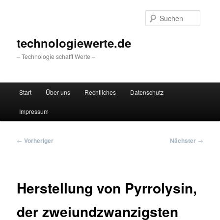
Zum
primären
Suche
Inhalt
springen
technologiewerte.de
– Technologie schafft Werte –
Hauptmenü
Start
Über uns
Rechtliches
Datenschutz
Impressum
Beitragsnavigation
←
Vorheriger
Nächster
→
Herstellung von Pyrrolysin,
der zweiundzwanzigsten