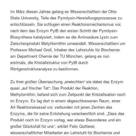
Im März diesen Jahres gelang es Wissenschaftlern der Ohio
State University, Teile des Pyrrolysin-Herstellungsprozesses zu
entschlüsseln. Sie schlugen einen Reaktionsmechanismus vor,
nach dem das Enzym PylB den ersten Schritt der Pyrrolysin-
Biosynthese katalysiert, indem es die Aminosäure Lysin zum
Zwischenprodukt Metyhlornithin umwandelt. Wissenschaftlern um
Professor Michael Groll, Inhaber des Lehrstuhls für Biochemie
am Department Chemie der TU München, gelang es nun
erstmals, die Kristallstruktur von PylB durch
Röntgenstrukturanalyse zu bestimmen.
Zu ihrer großen Überraschung „erwischten“ sie dabei das Enzym
quasi „auf frischer Tat“: Das Produkt der Reaktion,
Methylornithin, befand sich zum Zeitpunkt der Kristallisation noch
im Enzym. Es lag dort in einem abgeschlossenen Raum, einer
Art Reaktionskessel vor, verbunden mit jenen Zentren des
Enzyms, die für seine Entstehung verantwortlich sind. „Dass das
Produkt noch im Enzym vorlag, war etwas Besonderes und ein
großer Glücksfall für uns“, erklärt Felix Quitterer,
wissenschaftlicher Mitarbeiter am Lehrstuhl für Biochemie und