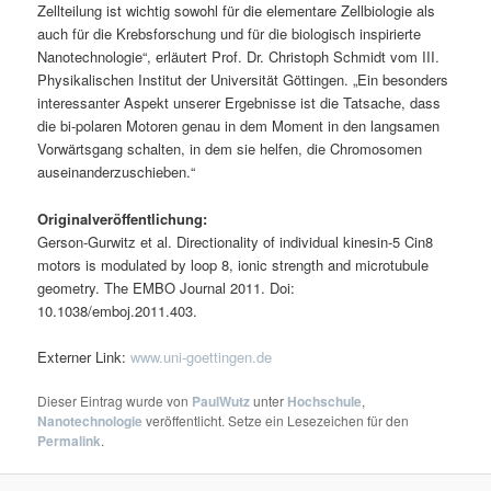
Zellteilung ist wichtig sowohl für die elementare Zellbiologie als
auch für die Krebsforschung und für die biologisch inspirierte
Nanotechnologie“, erläutert Prof. Dr. Christoph Schmidt vom III.
Physikalischen Institut der Universität Göttingen. „Ein besonders
interessanter Aspekt unserer Ergebnisse ist die Tatsache, dass
die bi-polaren Motoren genau in dem Moment in den langsamen
Vorwärtsgang schalten, in dem sie helfen, die Chromosomen
auseinanderzuschieben.“
Originalveröffentlichung:
Gerson-Gurwitz et al. Directionality of individual kinesin-5 Cin8
motors is modulated by loop 8, ionic strength and microtubule
geometry. The EMBO Journal 2011. Doi:
10.1038/emboj.2011.403.
Externer Link:
www.uni-goettingen.de
Dieser Eintrag wurde von
PaulWutz
unter
Hochschule
,
Nanotechnologie
veröffentlicht. Setze ein Lesezeichen für den
Permalink
.