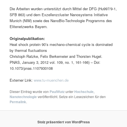
Die Arbeiten wurden unterstützt durch Mittel der DFG (Hu997/9-1,
SFB 863) und dem Exzellenzcluster Nanosystems Initiative
Munich (NIM) sowie des NanoBio-Technologie Programms des
Elitenetzwerks Bayern.
Originalpublikation:
Heat shock protein 90’s mechano-chemical cycle is dominated
by thermal fluctuations
Christoph Ratzke, Felix Berkemeier and Thorsten Hugel.
PNAS, January 3, 2012 vol. 109, no. 1, 161-166) – Doi:
10.1073/pnas.1107930108
Externer Link:
www.tu-muenchen.de
Dieser Eintrag wurde von
PaulWutz
unter
Hochschule
,
Nanotechnologie
veröffentlicht. Setze ein Lesezeichen für den
Permalink
.
Stolz präsentiert von WordPress