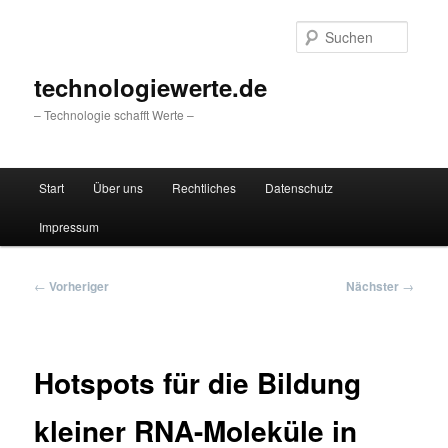
Zum
primären
Suche
Inhalt
springen
technologiewerte.de
– Technologie schafft Werte –
Hauptmenü
Start
Über uns
Rechtliches
Datenschutz
Impressum
Beitragsnavigation
←
Vorheriger
Nächster
→
Hotspots für die Bildung
kleiner RNA-Moleküle in