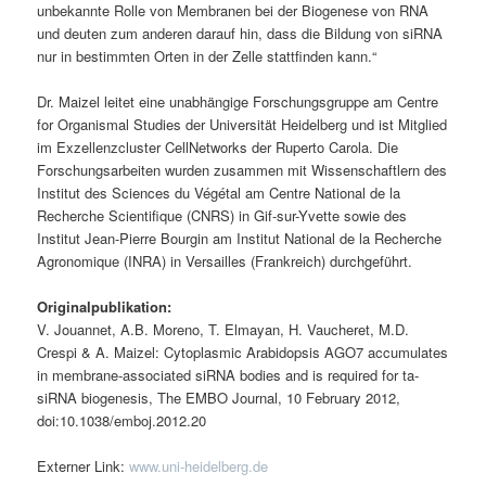
unbe­kannte Rolle von Membranen bei der Biogenese von RNA
und deuten zum anderen darauf hin, dass die Bildung von siRNA
nur in bestimmten Orten in der Zelle stattfinden kann.“
Dr. Maizel leitet eine unabhängige Forschungsgruppe am Centre
for Organismal Studies der Universität Heidelberg und ist Mitglied
im Exzellenzcluster CellNetworks der Ruperto Carola. Die
Forschungsarbeiten wurden zusammen mit Wissenschaftlern des
Institut des Sciences du Végétal am Centre National de la
Recherche Scientifique (CNRS) in Gif-sur-Yvette sowie des
Institut Jean-Pierre Bourgin am Institut National de la Recherche
Agronomique (INRA) in Versailles (Frankreich) durchgeführt.
Originalpublikation:
V. Jouannet, A.B. Moreno, T. Elmayan, H. Vaucheret, M.D.
Crespi & A. Maizel: Cytoplasmic Arabidopsis AGO7 accu­mulates
in membrane-associated siRNA bodies and is required for ta-
siRNA biogenesis, The EMBO Journal, 10 February 2012,
doi:10.1038/emboj.2012.20
Externer Link:
www.uni-heidelberg.de