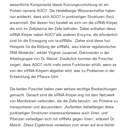
wesentliche Komponente dieser Kürzungsvorrichtung ist ein
Protein namens AGO7. Die Heidel­berger Wissenschaftler haben
nun entdeckt, dass sich AGO7 in punktartigen Strukturen (foci)
ansammelt. Bei diesen foci handelt es sich um die siRNA-Körper,
die sich im Zellplasma der Zelle befinden. Dabei enthalten diese
siRNA-Körper neben AGO7 alle anderen Enzyme, die erforderlich
sind für die Erzeugung von ta-siRNAs. „Daher sind diese foci
Hotspots für die Bildung der siRNAs, also kleiner regulatorischer
RNA-Moleküle“, erklärt Virginie Jouan­net, Doktorandin in der
Arbeitsgruppe von Dr. Maizel. Zusätzlich konnten die Forscher
zeigen, dass AGO7 nicht mehr seine Funktionen erfüllt, wenn es
von den siRNA-Körpern abgelöst wird, was zu Problemen in der
Entwick­lung der Pflanze führt.
Die beiden Forscher haben zwei weitere wichtige Beobachtungen
gemacht. Danach sind die siRNA-Körper eng mit dem Netzwerk
von Membranen verbunden, die die Zelle benutzt, um Proteine zu
transportieren und abzusondern. „Außerdem beherbergen diese
punktartigen Strukturen interessanterweise auch Viren, und
Pflanzen verteidigen sich mit siRNAs gegen Viren“, erläutert Dr.
Maizel. „Diese Ergebnisse verweisen zum einen auf eine bisher