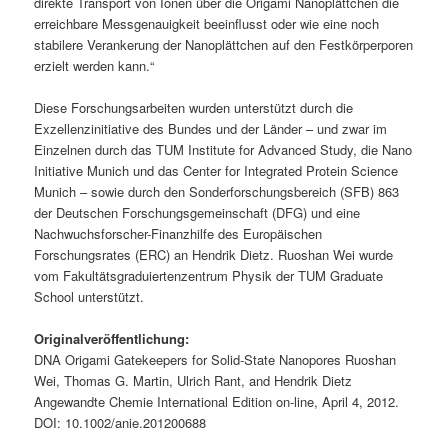
direkte Transport von Ionen über die Origami Nanoplättchen die
erreichbare Messgenauigkeit beeinflusst oder wie eine noch
stabilere Verankerung der Nanoplättchen auf den Festkörperporen
erzielt werden kann.“
Diese Forschungsarbeiten wurden unterstützt durch die
Exzellenzinitiative des Bundes und der Länder – und zwar im
Einzelnen durch das TUM Institute for Advanced Study, die Nano
Initiative Munich und das Center for Integrated Protein Science
Munich – sowie durch den Sonderforschungsbereich (SFB) 863
der Deutschen Forschungsgemeinschaft (DFG) und eine
Nachwuchsforscher-Finanzhilfe des Europäischen
Forschungsrates (ERC) an Hendrik Dietz. Ruoshan Wei wurde
vom Fakultätsgraduiertenzentrum Physik der TUM Graduate
School unterstützt.
Originalveröffentlichung:
DNA Origami Gatekeepers for Solid-State Nanopores Ruoshan
Wei, Thomas G. Martin, Ulrich Rant, and Hendrik Dietz
Angewandte Chemie International Edition on-line, April 4, 2012.
DOI: 10.1002/anie.201200688