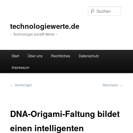
Zum
primären
Suche
Inhalt
springen
technologiewerte.de
– Technologie schafft Werte –
Hauptmenü
Start
Über uns
Rechtliches
Datenschutz
Impressum
Beitragsnavigation
←
Vorheriger
Nächster
→
DNA-Origami-Faltung bildet
einen intelligenten