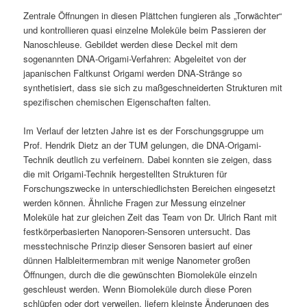
Zentrale Öffnungen in diesen Plättchen fungieren als „Torwächter“
und kontrollieren quasi einzelne Moleküle beim Passieren der
Nanoschleuse. Gebildet werden diese Deckel mit dem
sogenannten DNA-Origami-Verfahren: Abgeleitet von der
japanischen Faltkunst Origami werden DNA-Stränge so
synthetisiert, dass sie sich zu maßgeschneiderten Strukturen mit
spezifischen chemischen Eigenschaften falten.
Im Verlauf der letzten Jahre ist es der Forschungsgruppe um
Prof. Hendrik Dietz an der TUM gelungen, die DNA-Origami-
Technik deutlich zu verfeinern. Dabei konnten sie zeigen, dass
die mit Origami-Technik hergestellten Strukturen für
Forschungszwecke in unterschiedlichsten Bereichen eingesetzt
werden können. Ähnliche Fragen zur Messung einzelner
Moleküle hat zur gleichen Zeit das Team von Dr. Ulrich Rant mit
festkörperbasierten Nanoporen-Sensoren untersucht. Das
messtechnische Prinzip dieser Sensoren basiert auf einer
dünnen Halbleitermembran mit wenige Nanometer großen
Öffnungen, durch die die gewünschten Biomoleküle einzeln
geschleust werden. Wenn Biomoleküle durch diese Poren
schlüpfen oder dort verweilen, liefern kleinste Änderungen des