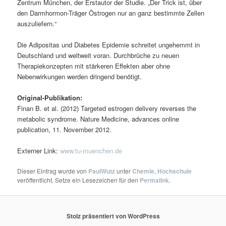
Zentrum München, der Erstautor der Studie. „Der Trick ist, über
den Darmhormon-Träger Östrogen nur an ganz bestimmte Zellen
auszuliefern.“
Die Adipositas und Diabetes Epidemie schreitet ungehemmt in
Deutschland und weltweit voran. Durchbrüche zu neuen
Therapiekonzepten mit stärkeren Effekten aber ohne
Nebenwirkungen werden dringend benötigt.
Original-Publikation:
Finan B. et al. (2012) Targeted estrogen delivery reverses the
metabolic syndrome. Nature Medicine, advances online
publication, 11. November 2012.
Externer Link:
www.tu-muenchen.de
Dieser Eintrag wurde von
PaulWutz
unter
Chemie
,
Hochschule
veröffentlicht. Setze ein Lesezeichen für den
Permalink
.
Stolz präsentiert von WordPress