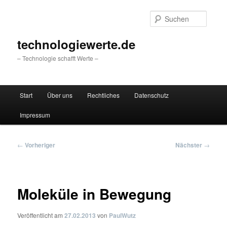
Zum
primären
Suche
Inhalt
springen
technologiewerte.de
– Technologie schafft Werte –
Hauptmenü
Start
Über uns
Rechtliches
Datenschutz
Impressum
Beitragsnavigation
←
Vorheriger
Nächster
→
Moleküle in Bewegung
Veröffentlicht am
27.02.2013
von
PaulWutz