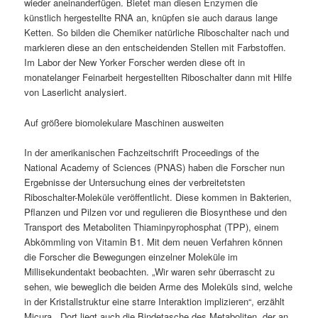
wieder aneinanderfügen. Bietet man diesen Enzymen die
künstlich hergestellte RNA an, knüpfen sie auch daraus lange
Ketten. So bilden die Chemiker natürliche Riboschalter nach und
markieren diese an den entscheidenden Stellen mit Farbstoffen.
Im Labor der New Yorker Forscher werden diese oft in
monatelanger Feinarbeit hergestellten Riboschalter dann mit Hilfe
von Laserlicht analysiert.
Auf größere biomolekulare Maschinen ausweiten
In der amerikanischen Fachzeitschrift Proceedings of the
National Academy of Sciences (PNAS) haben die Forscher nun
Ergebnisse der Untersuchung eines der verbreitetsten
Riboschalter-Moleküle veröffentlicht. Diese kommen in Bakterien,
Pflanzen und Pilzen vor und regulieren die Biosynthese und den
Transport des Metaboliten Thiaminpyrophosphat (TPP), einem
Abkömmling von Vitamin B1. Mit dem neuen Verfahren können
die Forscher die Bewegungen einzelner Moleküle im
Millisekundentakt beobachten. „Wir waren sehr überrascht zu
sehen, wie beweglich die beiden Arme des Moleküls sind, welche
in der Kristallstruktur eine starre Interaktion implizieren“, erzählt
Micura. „Dort liegt auch die Bindetasche des Metaboliten, der an