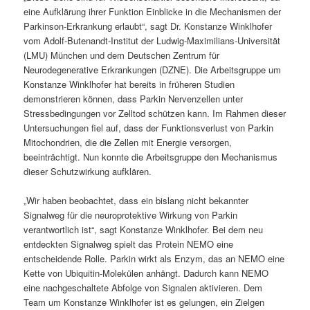
eine Aufklärung ihrer Funktion Einblicke in die Mechanismen der
Parkinson-Erkrankung erlaubt“, sagt Dr. Konstanze Winklhofer
vom Adolf-Butenandt-Institut der Ludwig-Maximilians-Universität
(LMU) München und dem Deutschen Zentrum für
Neurodegenerative Erkrankungen (DZNE). Die Arbeitsgruppe um
Konstanze Winklhofer hat bereits in früheren Studien
demonstrieren können, dass Parkin Nervenzellen unter
Stressbedingungen vor Zelltod schützen kann. Im Rahmen dieser
Untersuchungen fiel auf, dass der Funktionsverlust von Parkin
Mitochondrien, die die Zellen mit Energie versorgen,
beeinträchtigt. Nun konnte die Arbeitsgruppe den Mechanismus
dieser Schutzwirkung aufklären.
„Wir haben beobachtet, dass ein bislang nicht bekannter
Signalweg für die neuroprotektive Wirkung von Parkin
verantwortlich ist“, sagt Konstanze Winklhofer. Bei dem neu
entdeckten Signalweg spielt das Protein NEMO eine
entscheidende Rolle. Parkin wirkt als Enzym, das an NEMO eine
Kette von Ubiquitin-Molekülen anhängt. Dadurch kann NEMO
eine nachgeschaltete Abfolge von Signalen aktivieren. Dem
Team um Konstanze Winklhofer ist es gelungen, ein Zielgen