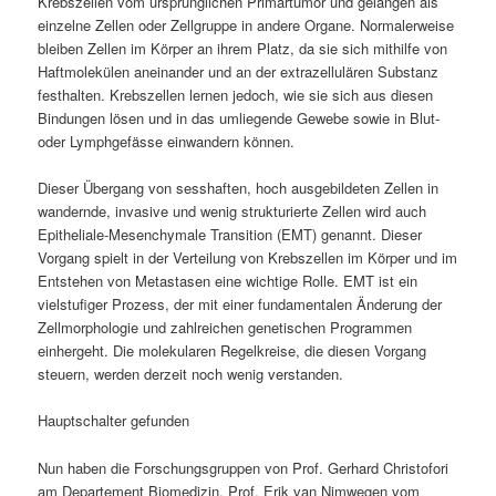
Krebszellen vom ursprünglichen Primärtumor und gelangen als
einzelne Zellen oder Zellgruppe in andere Organe. Normalerweise
bleiben Zellen im Körper an ihrem Platz, da sie sich mithilfe von
Haftmolekülen aneinander und an der extrazellulären Substanz
festhalten. Krebszellen lernen jedoch, wie sie sich aus diesen
Bindungen lösen und in das umliegende Gewebe sowie in Blut-
oder Lymphgefässe einwandern können.
Dieser Übergang von sesshaften, hoch ausgebildeten Zellen in
wandernde, invasive und wenig strukturierte Zellen wird auch
Epitheliale-Mesenchymale Transition (EMT) genannt. Dieser
Vorgang spielt in der Verteilung von Krebszellen im Körper und im
Entstehen von Metastasen eine wichtige Rolle. EMT ist ein
vielstufiger Prozess, der mit einer fundamentalen Änderung der
Zellmorphologie und zahlreichen genetischen Programmen
einhergeht. Die molekularen Regelkreise, die diesen Vorgang
steuern, werden derzeit noch wenig verstanden.
Hauptschalter gefunden
Nun haben die Forschungsgruppen von Prof. Gerhard Christofori
am Departement Biomedizin, Prof. Erik van Nimwegen vom