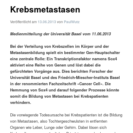
Krebsmetastasen
Veröffentlicht am
13.06.2013
von
PaulWutz
Medienmitteilung der Universität Basel vom 11.06.2013
Bei der Verteilung von Krebszellen im Körper und der
Metastasenbildung spielt ein bestimmter Gen-Hauptschalter
eine zentrale Rolle: Ein Transkriptionsfaktor namens Sox4
aktiviert eine Reihe von Genen und löst dabei die
gefürchteten Vorgänge aus. Dies berichten Forscher der
Universität Basel und des Friedrich-Miescher-Instituts Basel
in der renommierten Fachzeitschrift «Cancer Cell». Die
Hemmung von Sox4 und darauf folgender Prozesse könnte
somit die Bildung von Metastasen bei Krebspatienten
verhindern.
Die vorwiegende Todesursache bei Krebspatienten ist die Bildung
von Metastasen, also Tochtergeschwulsten in entfernten
Organen wie Leber, Lunge oder Gehirn. Dabei lösen sich