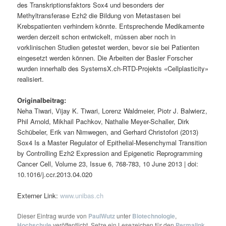
des Transkriptionsfaktors Sox4 und besonders der
Methyltransferase Ezh2 die Bildung von Metastasen bei
Krebspatienten verhindern könnte. Entsprechende Medikamente
werden derzeit schon entwickelt, müssen aber noch in
vorklinischen Studien getestet werden, bevor sie bei Patienten
eingesetzt werden können. Die Arbeiten der Basler Forscher
wurden innerhalb des SystemsX.ch-RTD-Projekts «Cellplasticity»
realisiert.
Originalbeitrag:
Neha Tiwari, Vijay K. Tiwari, Lorenz Waldmeier, Piotr J. Balwierz,
Phil Arnold, Mikhail Pachkov, Nathalie Meyer-Schaller, Dirk
Schübeler, Erik van Nimwegen, and Gerhard Christofori (2013)
Sox4 Is a Master Regulator of Epithelial-Mesenchymal Transition
by Controlling Ezh2 Expression and Epigenetic Reprogramming
Cancer Cell, Volume 23, Issue 6, 768-783, 10 June 2013 | doi:
10.1016/j.ccr.2013.04.020
Externer Link:
www.unibas.ch
Dieser Eintrag wurde von
PaulWutz
unter
Biotechnologie
,
Hochschule
veröffentlicht. Setze ein Lesezeichen für den
Permalink
.