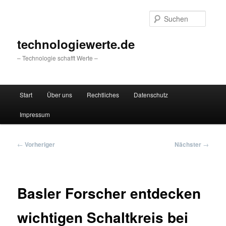
Zum
primären
Suche
Inhalt
springen
technologiewerte.de
– Technologie schafft Werte –
Hauptmenü
Start
Über uns
Rechtliches
Datenschutz
Impressum
Beitragsnavigation
←
Vorheriger
Nächster
→
Basler Forscher entdecken
wichtigen Schaltkreis bei