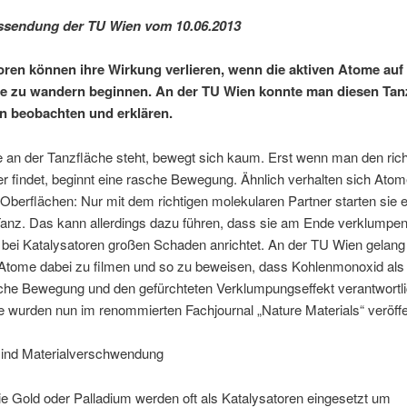
ssendung der TU Wien vom 10.06.2013
oren können ihre Wirkung verlieren, wenn die aktiven Atome auf
e zu wandern beginnen. An der TU Wien konnte man diesen Tan
 beobachten und erklären.
e an der Tanzfläche steht, bewegt sich kaum. Erst wenn man den rich
r findet, beginnt eine rasche Bewegung. Ähnlich verhalten sich Atom
Oberflächen: Nur mit dem richtigen molekularen Partner starten sie 
anz. Das kann allerdings dazu führen, dass sie am Ende verklumpen
r bei Katalysatoren großen Schaden anrichtet. An der TU Wien gelang 
 Atome dabei zu filmen und so zu beweisen, dass Kohlenmonoxid als
sche Bewegung und den gefürchteten Verklumpungseffekt verantwortlic
 wurden nun im renommierten Fachjournal „Nature Materials“ veröffen
ind Materialverschwendung
ie Gold oder Palladium werden oft als Katalysatoren eingesetzt um