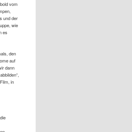
ebold vom
umpen,
s und der
ruppe, wie
n es
als, den
tome auf
wir dann
abbilden“,
Film, in
die
en.