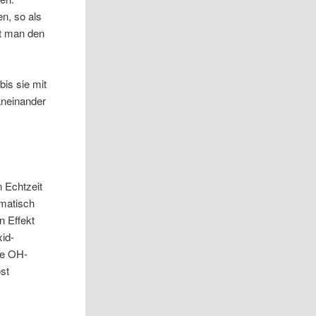
n, so als
t man den
is sie mit
aneinander
 Echtzeit
ematisch
n Effekt
xid-
ne OH-
öst