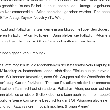
s geschieht, ist das Palladium kaum noch an den Untergrund gebunde
om Kohlenmonoxid ein Stück nach oben gehoben worden. „Das nenn
Effekt“, sagt Zbynek Novotny (TU Wien).
oxid und Palladium tanzen gemeinsam blitzschnell über den Boden, b
ren Palladium-Atom kollidieren. Dann bleiben die Palladium-Atome 
ach und nach können so Cluster aus vielen Atomen wachsen.
ruppen gegen Verklumpung?
 jetzt möglich ist, die Mechanismen der Katalysator-Verklumpung in
 Mikroskop zu beobachten, lassen sich diese Effekte nun ganz syst
n: „Wir konnten feststellen, dass OH-Gruppen auf der Oberfläche de
en“, sagt Gareth Parkinson. Trifft das Palladium mit der Kohlenmono
f seinem Tanz nicht auf ein anderes Palladium-Atom, sondern auf ei
nn bleibt es an dieser Stelle kleben und kann auch nicht mehr abgel
öglicherweise könnte eine Beschichtung mit OH-Gruppen also eine
ung von Katalysatoren möglich machen. (Florian Aigner)