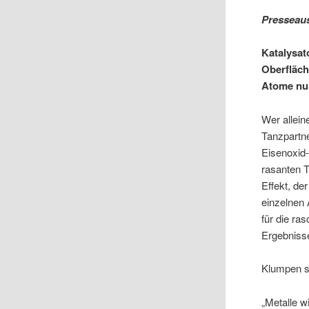
Presseau
Katalysat
Oberfläch
Atome nun
Wer allein
Tanzpartne
Eisenoxid-
rasanten T
Effekt, de
einzelnen
für die ra
Ergebnisse
Klumpen s
„Metalle w