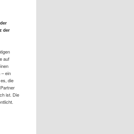
 der
z der
tigen
e auf
einen
 – ein
es, die
 Partner
h ist. Die
tlicht.