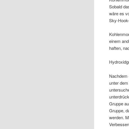
Sobald da
wäre es v
Sky-Hook-
Kohlenmon
einem ande
haften, n
Hydroxidg
Nachdem es
unter dem
untersuche
unterdrück
Gruppe au
Gruppe, da
werden. M
Verbesser