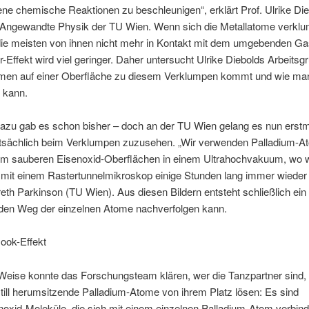
ne chemische Reaktionen zu beschleunigen“, erklärt Prof. Ulrike Di
ür Angewandte Physik der TU Wien. Wenn sich die Metallatome verkl
e meisten von ihnen nicht mehr in Kontakt mit dem umgebenden Ga
r-Effekt wird viel geringer. Daher untersucht Ulrike Diebolds Arbeitsg
omen auf einer Oberfläche zu diesem Verklumpen kommt und wie ma
 kann.
dazu gab es schon bisher – doch an der TU Wien gelang es nun erstm
tsächlich beim Verklumpen zuzusehen. „Wir verwenden Palladium-A
rem sauberen Eisenoxid-Oberflächen in einem Ultrahochvakuum, wo 
mit einem Rastertunnelmikroskop einige Stunden lang immer wieder 
reth Parkinson (TU Wien). Aus diesen Bildern entsteht schließlich ein 
en Weg der einzelnen Atome nachverfolgen kann.
ook-Effekt
Weise konnte das Forschungsteam klären, wer die Tanzpartner sind, 
still herumsitzende Palladium-Atome von ihrem Platz lösen: Es sind
oxid-Moleküle, die sich mit einem einzelnen Palladium-Atom verbind