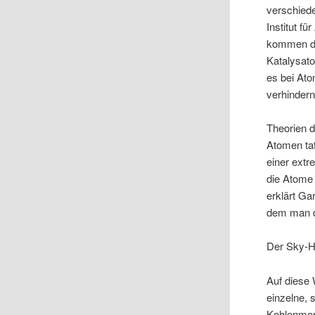
verschiede
Institut f
kommen di
Katalysato
es bei At
verhindern
Theorien 
Atomen ta
einer ext
die Atome 
erklärt Ga
dem man d
Der Sky-H
Auf diese 
einzelne, 
Kohlenmon