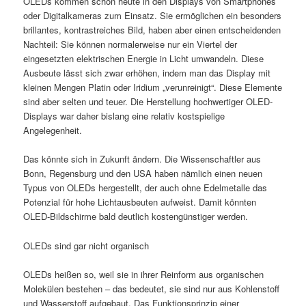
OLEDs kommen schon heute in den Displays von Smartphones
oder Digitalkameras zum Einsatz. Sie ermöglichen ein besonders
brillantes, kontrastreiches Bild, haben aber einen entscheidenden
Nachteil: Sie können normalerweise nur ein Viertel der
eingesetzten elektrischen Energie in Licht umwandeln. Diese
Ausbeute lässt sich zwar erhöhen, indem man das Display mit
kleinen Mengen Platin oder Iridium „verunreinigt“. Diese Elemente
sind aber selten und teuer. Die Herstellung hochwertiger OLED-
Displays war daher bislang eine relativ kostspielige
Angelegenheit.
Das könnte sich in Zukunft ändern. Die Wissenschaftler aus
Bonn, Regensburg und den USA haben nämlich einen neuen
Typus von OLEDs hergestellt, der auch ohne Edelmetalle das
Potenzial für hohe Lichtausbeuten aufweist. Damit könnten
OLED-Bildschirme bald deutlich kostengünstiger werden.
OLEDs sind gar nicht organisch
OLEDs heißen so, weil sie in ihrer Reinform aus organischen
Molekülen bestehen – das bedeutet, sie sind nur aus Kohlenstoff
und Wasserstoff aufgebaut. Das Funktionsprinzip einer