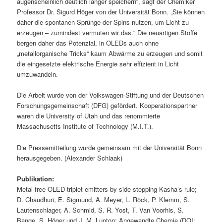
augenscheinlich deutlich länger speichern“, sagt der Chemiker
Professor Dr. Sigurd Höger von der Universität Bonn. „Sie können
daher die spontanen Sprünge der Spins nutzen, um Licht zu
erzeugen – zumindest vermuten wir das.“ Die neuartigen Stoffe
bergen daher das Potenzial, in OLEDs auch ohne
„metallorganische Tricks“ kaum Abwärme zu erzeugen und somit
die eingesetzte elektrische Energie sehr effizient in Licht
umzuwandeln.
Die Arbeit wurde von der Volkswagen-Stiftung und der Deutschen
Forschungsgemeinschaft (DFG) gefördert. Kooperationspartner
waren die University of Utah und das renommierte
Massachusetts Institute of Technology (M.I.T.).
Die Pressemitteilung wurde gemeinsam mit der Universität Bonn
herausgegeben. (Alexander Schlaak)
Publikation:
Metal-free OLED triplet emitters by side-stepping Kasha’s rule;
D. Chaudhuri, E. Sigmund, A. Meyer, L. Röck, P. Klemm, S.
Lautenschlager, A. Schmid, S. R. Yost, T. Van Voorhis, S.
Bange, S. Höger und J. M. Lupton; Angewandte Chemie (DOI: