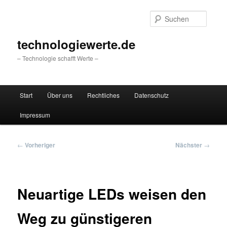
Zum
primären
Suche
Inhalt
springen
technologiewerte.de
– Technologie schafft Werte –
Hauptmenü
Start
Über uns
Rechtliches
Datenschutz
Impressum
Beitragsnavigation
←
Vorheriger
Nächster
→
Neuartige LEDs weisen den
Weg zu günstigeren