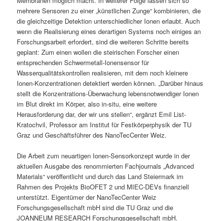
Membranen möglich macht. In weiterer Folge lassen sich so
mehrere Sensoren zu einer „künstlichen Zunge“ kombinieren, die
die gleichzeitige Detektion unterschiedlicher Ionen erlaubt. Auch
wenn die Realisierung eines derartigen Systems noch einiges an
Forschungsarbeit erfordert, sind die weiteren Schritte bereits
geplant: Zum einen wollen die steirischen Forscher einen
entsprechenden Schwermetall-Ionensensor für
Wasserqualitätskontrollen realisieren, mit dem noch kleinere
Ionen-Konzentrationen detektiert werden können. „Darüber hinaus
stellt die Konzentrations-Überwachung lebensnotwendiger Ionen
im Blut direkt im Körper, also in-situ, eine weitere
Herausforderung dar, der wir uns stellen“, ergänzt Emil List-
Kratochvil, Professor am Institut für Festkörperphysik der TU
Graz und Geschäftsführer des NanoTecCenter Weiz.
Die Arbeit zum neuartigen Ionen-Sensorkonzept wurde in der
aktuellen Ausgabe des renommierten Fachjournals „Advanced
Materials“ veröffentlicht und durch das Land Steiermark im
Rahmen des Projekts BioOFET 2 und MIEC-DEVs finanziell
unterstützt. Eigentümer der NanoTecCenter Weiz
Forschungsgesellschaft mbH sind die TU Graz und die
JOANNEUM RESEARCH Forschungsgesellschaft mbH.