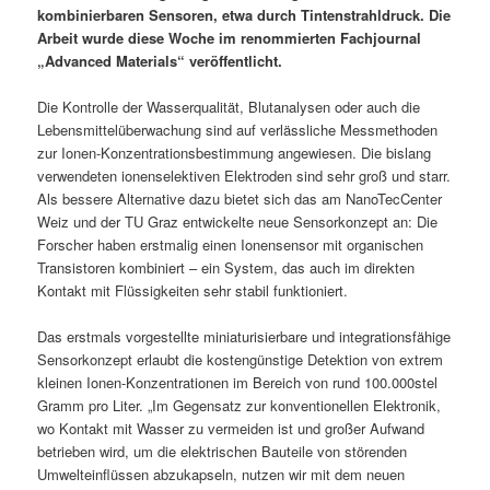
kombinierbaren Sensoren, etwa durch Tintenstrahldruck. Die
Arbeit wurde diese Woche im renommierten Fachjournal
„Advanced Materials“ veröffentlicht.
Die Kontrolle der Wasserqualität, Blutanalysen oder auch die
Lebensmittelüberwachung sind auf verlässliche Messmethoden
zur Ionen-Konzentrationsbestimmung angewiesen. Die bislang
verwendeten ionenselektiven Elektroden sind sehr groß und starr.
Als bessere Alternative dazu bietet sich das am NanoTecCenter
Weiz und der TU Graz entwickelte neue Sensorkonzept an: Die
Forscher haben erstmalig einen Ionensensor mit organischen
Transistoren kombiniert – ein System, das auch im direkten
Kontakt mit Flüssigkeiten sehr stabil funktioniert.
Das erstmals vorgestellte miniaturisierbare und integrationsfähige
Sensorkonzept erlaubt die kostengünstige Detektion von extrem
kleinen Ionen-Konzentrationen im Bereich von rund 100.000stel
Gramm pro Liter. „Im Gegensatz zur konventionellen Elektronik,
wo Kontakt mit Wasser zu vermeiden ist und großer Aufwand
betrieben wird, um die elektrischen Bauteile von störenden
Umwelteinflüssen abzukapseln, nutzen wir mit dem neuen