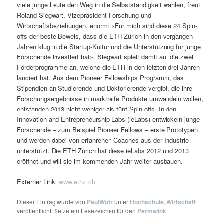
viele junge Leute den Weg in die Selbstständigkeit wählen, freut
Roland Siegwart, Vizepräsident Forschung und
Wirtschaftsbeziehungen, enorm: «Für mich sind diese 24 Spin-
offs der beste Beweis, dass die ETH Zürich in den vergangen
Jahren klug in die Startup-Kultur und die Unterstützung für junge
Forschende investiert hat». Siegwart spielt damit auf die zwei
Förderprogramme an, welche die ETH in den letzten drei Jahren
lanciert hat. Aus dem Pioneer Fellowships Programm, das
Stipendien an Studierende und Doktorierende vergibt, die ihre
Forschungsergebnisse in marktreife Produkte umwandeln wollen,
entstanden 2013 nicht weniger als fünf Spin-offs. In den
Innovation and Entrepreneurship Labs (ieLabs) entwickeln junge
Forschende – zum Beispiel Pioneer Fellows – erste Prototypen
und werden dabei von erfahrenen Coaches aus der Industrie
unterstützt. Die ETH Zürich hat diese ieLabs 2012 und 2013
eröffnet und will sie im kommenden Jahr weiter ausbauen.
Externer Link:
www.ethz.ch
Dieser Eintrag wurde von
PaulWutz
unter
Hochschule
,
Wirtschaft
veröffentlicht. Setze ein Lesezeichen für den
Permalink
.