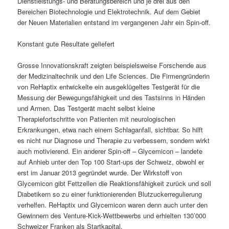
Dienstleistungs- und Beratungsbereich und je drei aus den
Bereichen Biotechnologie und Elektrotechnik. Auf dem Gebiet
der Neuen Materialien entstand im vergangenen Jahr ein Spin-off.
Konstant gute Resultate geliefert
Grosse Innovationskraft zeigten beispielsweise Forschende aus
der Medizinaltechnik und den Life Sciences. Die Firmengründerin
von ReHaptix entwickelte ein ausgeklügeltes Testgerät für die
Messung der Bewegungsfähigkeit und des Tastsinns in Händen
und Armen. Das Testgerät macht selbst kleine
Therapiefortschritte von Patienten mit neurologischen
Erkrankungen, etwa nach einem Schlaganfall, sichtbar. So hilft
es nicht nur Diagnose und Therapie zu verbessern, sondern wirkt
auch motivierend. Ein anderer Spin-off – Glycemicon – landete
auf Anhieb unter den Top 100 Start-ups der Schweiz, obwohl er
erst im Januar 2013 gegründet wurde. Der Wirkstoff von
Glycemicon gibt Fettzellen die Reaktionsfähigkeit zurück und soll
Diabetikern so zu einer funktionierenden Blutzuckerregulierung
verhelfen. ReHaptix und Glycemicon waren denn auch unter den
Gewinnern des Venture-Kick-Wettbewerbs und erhielten 130’000
Schweizer Franken als Startkapital.