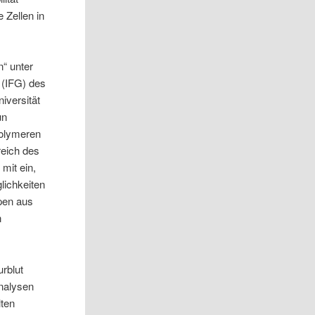
 Zellen in
“ unter
n (IFG) des
iversität
un
Polymeren
reich des
mit ein,
lichkeiten
ypen aus
n
rblut
Analysen
lten