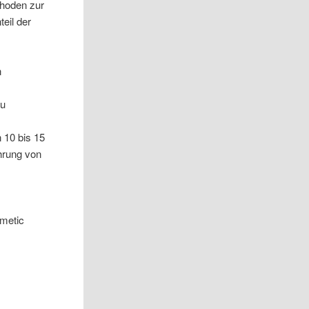
thoden zur
teil der
n
e
zu
h
 10 bis 15
ehrung von
imetic