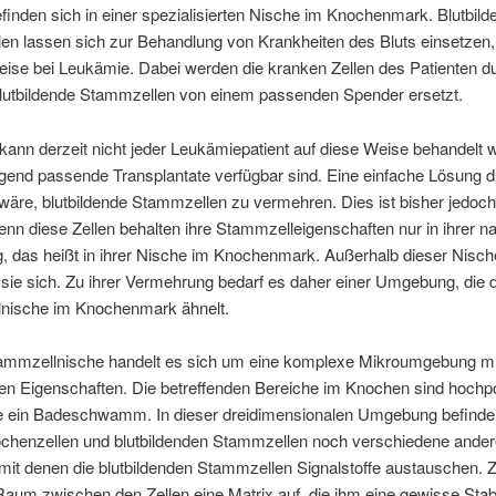
befinden sich in einer spezialisierten Nische im Knochenmark. Blutbil
en lassen sich zur Behandlung von Krankheiten des Bluts einsetzen,
eise bei Leukämie. Dabei werden die kranken Zellen des Patienten d
lutbildende Stammzellen von einem passenden Spender ersetzt.
 kann derzeit nicht jeder Leukämiepatient auf diese Weise behandelt 
gend passende Transplantate verfügbar sind. Eine einfache Lösung 
äre, blutbildende Stammzellen zu vermehren. Dies ist bisher jedoch
enn diese Zellen behalten ihre Stammzelleigenschaften nur in ihrer na
 das heißt in ihrer Nische im Knochenmark. Außerhalb dieser Nisch
sie sich. Zu ihrer Vermehrung bedarf es daher einer Umgebung, die 
nische im Knochenmark ähnelt.
tammzellnische handelt es sich um eine komplexe Mikroumgebung mi
en Eigenschaften. Die betreffenden Bereiche im Knochen sind hochp
ie ein Badeschwamm. In dieser dreidimensionalen Umgebung befinde
chenzellen und blutbildenden Stammzellen noch verschiedene ande
 mit denen die blutbildenden Stammzellen Signalstoffe austauschen.
Raum zwischen den Zellen eine Matrix auf, die ihm eine gewisse Stabi