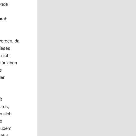
dende
urch
werden, da
dieses
 nicht
türlichen
e
der
t
orös,
n sich
re
 Zudem
lität