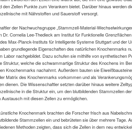
nd den Zellen Punkte zum Verankern bietet. Darüber hinaus werden die
ellnische mit Nährstoffen und Sauerstoff versorgt.
aftler der Nachwuchsgruppe „Stammzell-Material-Wechselwirkungen
n Dr. Cornelia Lee-Thedieck am Institut für Funktionelle Grenzfläche
des Max-Planck-Instituts für Intelligente Systeme Stuttgart und der Un
haben grundlegende Eigenschaften des natürlichen Knochenmarks n
im Labor nachgebildet. Dazu schufen sie mithilfe von synthetischen 
se Struktur, welche die schwammartige Struktur des Knochens im Be
nden Knochenmarks nachahmt. Außerdem bauten sie Eiweißbausteine 
n der Matrix des Knochenmarks vorkommen und als Verankerungsmög
llen dienen. Die Wissenschaftler setzten darüber hinaus weitere Zellt
ellnische in die Struktur ein, um den blutbildenden Stammzellen de
 Austausch mit diesen Zellen zu ermöglichen.
künstliche Knochenmark brachten die Forscher frisch aus Nabelschnu
blutbildende Stammzellen ein und bebrüteten sie über mehrere Tage. 
iedenen Methoden zeigten, dass sich die Zellen in dem neu entwicke