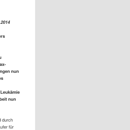
.2014
ers
u
ax-
bingen nun
es
n Leukämie
rbeit nun
d durch
ufer für