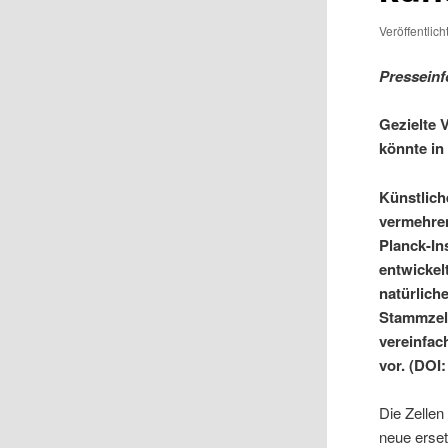
Veröffentlic
Presseinf
Gezielte 
könnte in
Künstlich
vermehren
Planck-In
entwickel
natürlic
Stammzell
vereinfach
vor. (DOI:
Die Zellen
neue erset