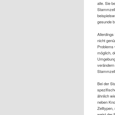
alle. Sie 
Stammzell
beispielsw
gesunde b
Allerdings
nicht genü
Problems w
möglich, d
Umgebung,
verändern 
Stammzell
Bei der S
spezifisch
ähnlich w
neben Kno
Zelltypen,
weist der 