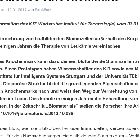
ht am
10.01.2014
von
PaulWutz
ormation des KIT (Karlsruher Institut für Technologie) vom 03.01
Vermehrung von blutbildenden Stammzellen außerhalb des Körp
 einigen Jahren die Therapie von Leukämie vereinfachen
es Knochenmark kann dazu dienen, blutbildende Stammzellen z
. Einen Prototypen haben Wissenschaftler des KIT sowie des M
stituts für Intelligente Systeme Stuttgart und der Universität Tü
t. Die poröse Struktur bildet die grundlegenden Eigenschaften d
hen Knochenmarks nach und weist den Weg zur Vermehrung von
en im Labor. Dies könnte in einigen Jahren die Behandlung vo
en. In der Zeitschrift „Biomaterials“ stellen die Forscher ihre A
 10.1016/j.biomaterials.2013.10.038)
 des Bluts, wie rote Blutkörperchen oder Immunzellen, werden laufen
zt. Für den Nachschub sorgen die blutbildenden Stammzellen – Vorlä