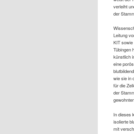
verleiht u
der Stammz
Wissensch
Leitung vo
KIT sowie 
Tübingen 
künstlich 
eine porö
blutbilde
wie sie i
für die Ze
der Stammz
gewohnten
In dieses 
isolierte 
mit versch