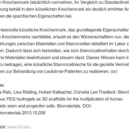
en Knochenmark tatsächlich vermehren. Im Vergleich zu Standardme
ierung behält in dem künstlichen Knochenmark ein deutlich erhöhter An
n die spezifischen Eigenschaften bei.
ntwickelte künstliche Knochenmark, das grundlegende Eigenschafte
n Knochenmarks nachbildet, erlaubt es den Wissenschaftlern nun, di
kungen zwischen Materialien und Stammzellen detailliert im Labor 
n. Dadurch lässt sich feststellen, wie sich Stammzellverhalten durc
he Materialien beeinflussen und steuern lässt. Dieses Wissen kann in
u beitragen, eine künstliche Stammzellnische für die gezielte Verm
n zur Behandlung von Leukämie-Patienten zu realisieren. (or)
on:
 Raic, Lisa Rödling, Hubert Kalbacher, Cornelia Lee-Thedieck: Biom
s PEG hydrogels as 3D scaffolds for the multiplication of human
tic stem and progenitor cells. Biomaterials. DOI:
biomaterials.2013.10.038
ink:
www.kit.edu