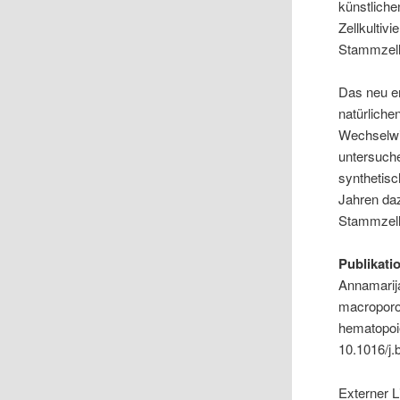
künstlich
Zellkultiv
Stammzelle
Das neu e
natürliche
Wechselwir
untersuche
synthetisc
Jahren daz
Stammzelle
Publikati
Annamarija
macroporou
hematopoie
10.1016/j.
Externer L