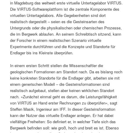
in Magdeburg das weltweit erste virtuelle Untertagelabor VIRTUS.
Die VIRTUS-Softwareplattform ist die zentrale Komponente des
virtuellen Untertagelabors. Alle Gegebenheiten sind dort
realistisch dargestellt – seien es die Gesteinsarten des
Untergrunds oder die physikalischen oder chemischen Prozesse,
die im Bergwerk ablaufen. An seinem Schreibtisch sitzend, kann
der Forscher in einem realistischen Szenario virtuelle
Experimente durchführen und die Konzepte und Standorte für
Endlager bis ins Kleinste überprüfen.
In einem ersten Schritt stellen die Wissenschaftler die
geologischen Formationen am Standort nach. Da es bislang noch
keine konkreten Standorte für die Endlager gibt, arbeiten sie mit
einem generischen Modell – die Gesteinsformationen sind
realistisch aufgebaut, stellen aber keinen wirklichen Standort
nach. »Zunächst einmal geht es darum, die Leistungsfähigkeit
von VIRTUS an Hand erster Rechnungen zu überprüfen«, sagt
Steffen Masik, Ingenieur am IFF. In dieser Gesteinsformation
kann der Nutzer das virtuelle Endlager anlegen. Er hat dabei
vielfältige Freiheiten: So definiert er, in welcher Tiefe sich das
Bergwerk befinden soll: wie groß, hoch und breit es ist. Ebenso