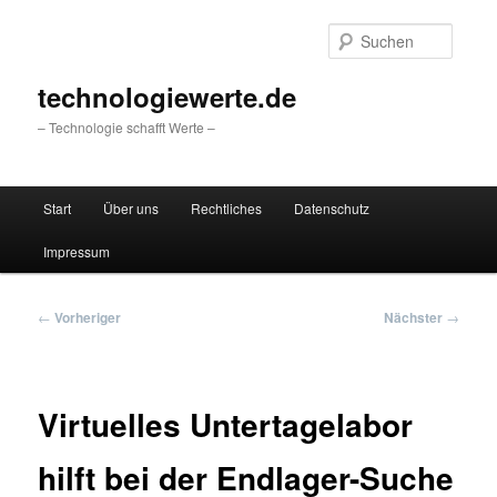
Zum
primären
Suche
Inhalt
springen
technologiewerte.de
– Technologie schafft Werte –
Hauptmenü
Start
Über uns
Rechtliches
Datenschutz
Impressum
Beitragsnavigation
←
Vorheriger
Nächster
→
Virtuelles Untertagelabor
hilft bei der Endlager-Suche