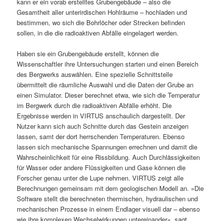
kann er ein vorab erstelltes Grubengebäude – also die
Gesamtheit aller unterirdischen Hohlräume – hochladen und
bestimmen, wo sich die Bohrlöcher oder Strecken befinden
sollen, in die die radioaktiven Abfälle eingelagert werden.
Haben sie ein Grubengebäude erstellt, können die
Wissenschaftler ihre Untersuchungen starten und einen Bereich
des Bergwerks auswählen. Eine spezielle Schnittstelle
übermittelt die räumliche Auswahl und die Daten der Grube an
einen Simulator. Dieser berechnet etwa, wie sich die Temperatur
im Bergwerk durch die radioaktiven Abfälle erhöht. Die
Ergebnisse werden in VIRTUS anschaulich dargestellt. Der
Nutzer kann sich auch Schnitte durch das Gestein anzeigen
lassen, samt der dort herrschenden Temperaturen. Ebenso
lassen sich mechanische Spannungen errechnen und damit die
Wahrscheinlichkeit für eine Rissbildung. Auch Durchlässigkeiten
für Wasser oder andere Flüssigkeiten und Gase können die
Forscher genau unter die Lupe nehmen. VIRTUS zeigt alle
Berechnungen gemeinsam mit dem geologischen Modell an. »Die
Software stellt die berechneten thermischen, hydraulischen und
mechanischen Prozesse in einem Endlager visuell dar – ebenso
wie ihre komplexen Wechselwirkungen untereinander«, sagt