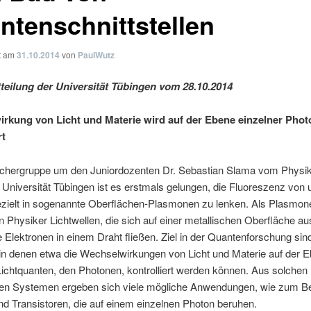
ntenschnittstellen
ht am
31.10.2014
von
PaulWutz
teilung der Universität Tübingen vom 28.10.2014
rkung von Licht und Materie wird auf der Ebene einzelner Pho
rt
schergruppe um den Juniordozenten Dr. Sebastian Slama vom Physik
er Universität Tübingen ist es erstmals gelungen, die Fluoreszenz von u
zielt in sogenannte Oberflächen-Plasmonen zu lenken. Als Plasmon
 Physiker Lichtwellen, die sich auf einer metallischen Oberfläche au
e Elektronen in einem Draht fließen. Ziel in der Quantenforschung sin
in denen etwa die Wechselwirkungen von Licht und Materie auf der 
Lichtquanten, den Photonen, kontrolliert werden können. Aus solchen
rten Systemen ergeben sich viele mögliche Anwendungen, wie zum Be
nd Transistoren, die auf einem einzelnen Photon beruhen.