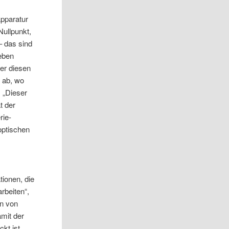
pparatur
Nullpunkt,
– das sind
weben
er diesen
 ab, wo
 „Dieser
t der
rie-
optischen
ionen, die
rbeiten“,
on von
mit der
kt ist.