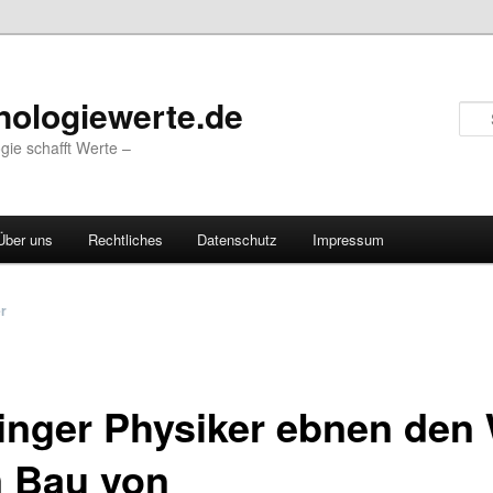
nologiewerte.de
gie schafft Werte –
Über uns
Rechtliches
Datenschutz
Impressum
vigation
er
inger Physiker ebnen den
 Bau von