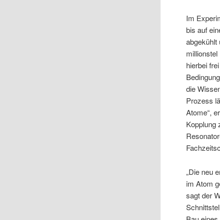
Im Experi
bis auf ei
abgekühlt 
millionste
hierbei fr
Bedingung
die Wisse
Prozess lä
Atome“, er
Kopplung z
Resonator
Fachzeitsc
„Die neu e
im Atom ge
sagt der W
Schnittst
Bau eines 