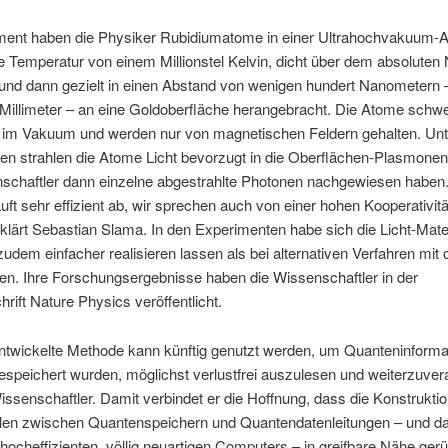
ment haben die Physiker Rubidiumatome in einer Ultrahochvakuum-A
ne Temperatur von einem Millionstel Kelvin, dicht über dem absoluten 
und dann gezielt in einen Abstand von wenigen hundert Nanometern 
l Millimeter – an eine Goldoberfläche herangebracht. Die Atome sch
ei im Vakuum und werden nur von magnetischen Feldern gehalten. Unt
en strahlen die Atome Licht bevorzugt in die Oberflächen-Plasmonen
nschaftler dann einzelne abgestrahlte Photonen nachgewiesen haben.
uft sehr effizient ab, wir sprechen auch von einer hohen Kooperativitä
klärt Sebastian Slama. In den Experimenten habe sich die Licht-Mate
udem einfacher realisieren lassen als bei alternativen Verfahren mit 
en. Ihre Forschungsergebnisse haben die Wissenschaftler in der
hrift Nature Physics veröffentlicht.
ntwickelte Methode kann künftig genutzt werden, um Quanteninformat
speichert wurden, möglichst verlustfrei auszulesen und weiterzuvera
issenschaftler. Damit verbindet er die Hoffnung, dass die Konstrukti
ellen zwischen Quantenspeichern und Quantendatenleitungen – und da
hocheffizienten, völlig neuartigen Computers – in greifbare Nähe gerüc