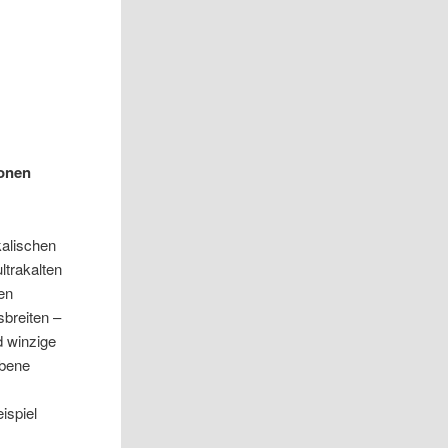
tonen
alischen
ltrakalten
en
sbreiten –
d winzige
Ebene
ispiel