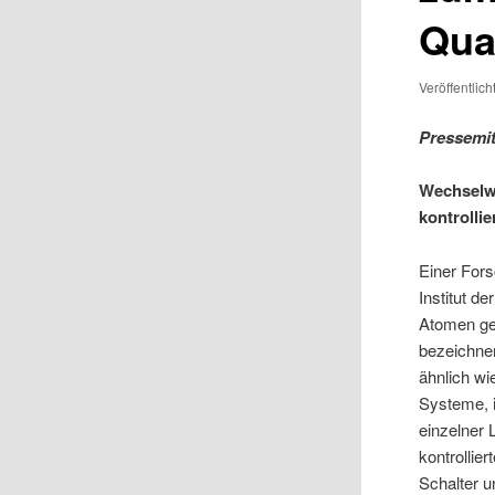
Qua
Veröffentlic
Pressemit
Wechselwi
kontrollie
Einer For
Institut d
Atomen ge
bezeichnen
ähnlich wi
Systeme, 
einzelner 
kontrollie
Schalter u