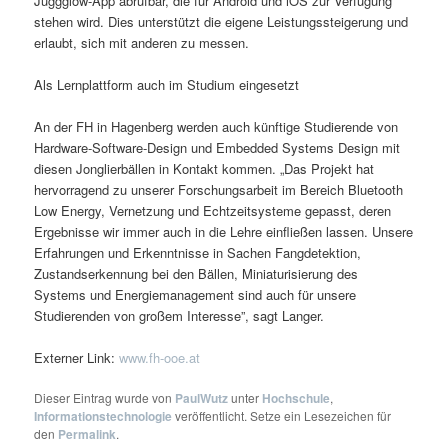
Juggglow-App abrufbar, die für Android und iOS zur Verfügung
stehen wird. Dies unterstützt die eigene Leistungssteigerung und
erlaubt, sich mit anderen zu messen.
Als Lernplattform auch im Studium eingesetzt
An der FH in Hagenberg werden auch künftige Studierende von
Hardware-Software-Design und Embedded Systems Design mit
diesen Jonglierbällen in Kontakt kommen. „Das Projekt hat
hervorragend zu unserer Forschungsarbeit im Bereich Bluetooth
Low Energy, Vernetzung und Echtzeitsysteme gepasst, deren
Ergebnisse wir immer auch in die Lehre einfließen lassen. Unsere
Erfahrungen und Erkenntnisse in Sachen Fangdetektion,
Zustandserkennung bei den Bällen, Miniaturisierung des
Systems und Energiemanagement sind auch für unsere
Studierenden von großem Interesse”, sagt Langer.
Externer Link:
www.fh-ooe.at
Dieser Eintrag wurde von
PaulWutz
unter
Hochschule
,
Informationstechnologie
veröffentlicht. Setze ein Lesezeichen für
den
Permalink
.