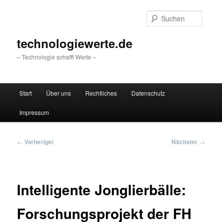
Zum
primären
Suche
Inhalt
springen
technologiewerte.de
– Technologie schafft Werte –
Hauptmenü
Start
Über uns
Rechtliches
Datenschutz
Impressum
Beitragsnavigation
←
Vorheriger
Nächster
→
Intelligente Jonglierbälle:
Forschungsprojekt der FH