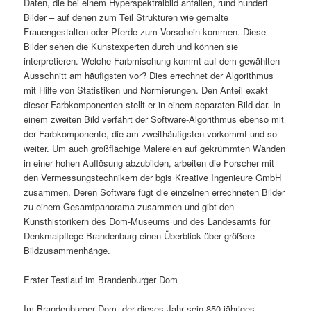
Daten, die bei einem Hyperspektralbild anfallen, rund hundert
Bilder – auf denen zum Teil Strukturen wie gemalte
Frauengestalten oder Pferde zum Vorschein kommen. Diese
Bilder sehen die Kunstexperten durch und können sie
interpretieren. Welche Farbmischung kommt auf dem gewählten
Ausschnitt am häufigsten vor? Dies errechnet der Algorithmus
mit Hilfe von Statistiken und Normierungen. Den Anteil exakt
dieser Farbkomponenten stellt er in einem separaten Bild dar. In
einem zweiten Bild verfährt der Software-Algorithmus ebenso mit
der Farbkomponente, die am zweithäufigsten vorkommt und so
weiter. Um auch großflächige Malereien auf gekrümmten Wänden
in einer hohen Auflösung abzubilden, arbeiten die Forscher mit
den Vermessungstechnikern der bgis Kreative Ingenieure GmbH
zusammen. Deren Software fügt die einzelnen errechneten Bilder
zu einem Gesamtpanorama zusammen und gibt den
Kunsthistorikern des Dom-Museums und des Landesamts für
Denkmalpflege Brandenburg einen Überblick über größere
Bildzusammenhänge.
Erster Testlauf im Brandenburger Dom
Im Brandenburger Dom, der dieses Jahr sein 850-jähriges