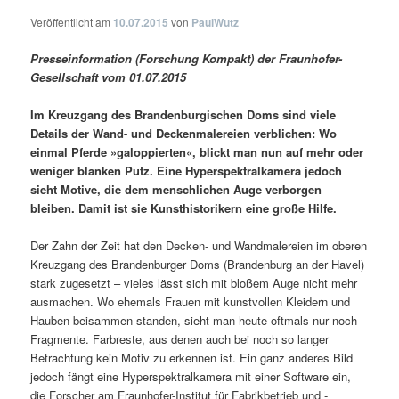
Veröffentlicht am
10.07.2015
von
PaulWutz
Presseinformation (Forschung Kompakt) der Fraunhofer-
Gesellschaft vom 01.07.2015
Im Kreuzgang des Brandenburgischen Doms sind viele
Details der Wand- und Deckenmalereien verblichen: Wo
einmal Pferde »galoppierten«, blickt man nun auf mehr oder
weniger blanken Putz. Eine Hyperspektralkamera jedoch
sieht Motive, die dem menschlichen Auge verborgen
bleiben. Damit ist sie Kunsthistorikern eine große Hilfe.
Der Zahn der Zeit hat den Decken- und Wandmalereien im oberen
Kreuzgang des Brandenburger Doms (Brandenburg an der Havel)
stark zugesetzt – vieles lässt sich mit bloßem Auge nicht mehr
ausmachen. Wo ehemals Frauen mit kunstvollen Kleidern und
Hauben beisammen standen, sieht man heute oftmals nur noch
Fragmente. Farbreste, aus denen auch bei noch so langer
Betrachtung kein Motiv zu erkennen ist. Ein ganz anderes Bild
jedoch fängt eine Hyperspektralkamera mit einer Software ein,
die Forscher am Fraunhofer-Institut für Fabrikbetrieb und -