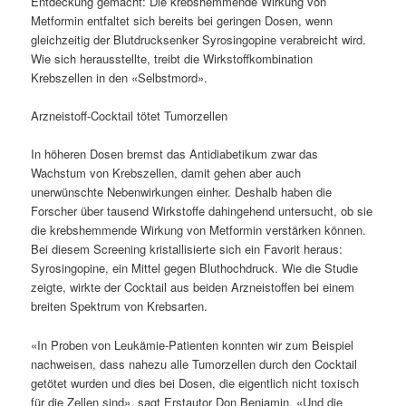
Entdeckung gemacht: Die krebshemmende Wirkung von
Metformin entfaltet sich bereits bei geringen Dosen, wenn
gleichzeitig der Blutdrucksenker Syrosingopine verabreicht wird.
Wie sich herausstellte, treibt die Wirkstoffkombination
Krebszellen in den «Selbstmord».
Arzneistoff-Cocktail tötet Tumorzellen
In höheren Dosen bremst das Antidiabetikum zwar das
Wachstum von Krebszellen, damit gehen aber auch
unerwünschte Nebenwirkungen einher. Deshalb haben die
Forscher über tausend Wirkstoffe dahingehend untersucht, ob sie
die krebshemmende Wirkung von Metformin verstärken können.
Bei diesem Screening kristallisierte sich ein Favorit heraus:
Syrosingopine, ein Mittel gegen Bluthochdruck. Wie die Studie
zeigte, wirkte der Cocktail aus beiden Arzneistoffen bei einem
breiten Spektrum von Krebsarten.
«In Proben von Leukämie-Patienten konnten wir zum Beispiel
nachweisen, dass nahezu alle Tumorzellen durch den Cocktail
getötet wurden und dies bei Dosen, die eigentlich nicht toxisch
für die Zellen sind», sagt Erstautor Don Benjamin. «Und die