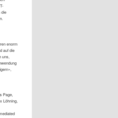
T-
 die
n.
hren enorm
d auf die
n uns,
 Anwendung
igern»,
as Page,
ax Löhning,
-mediated