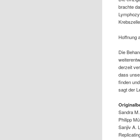
brachte d
Lymphozyte
Krebszelle
Hoffnung 
Die Behand
weiterentw
derzeit ve
dass unse
finden und
sagt der L
Originalb
Sandra M. 
Philipp Mü
Sanjiv A. 
Replicatin