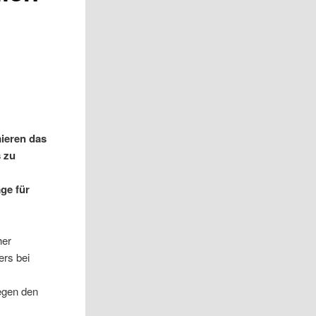
ieren das
s zu
ge für
her
rs bei
egen den