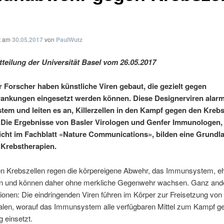
ht am
30.05.2017
von
PaulWutz
teilung der Universität Basel vom 26.05.2017
 Forscher haben künstliche Viren gebaut, die gezielt gegen
ankungen eingesetzt werden können. Diese Designerviren alarm
em und leiten es an, Killerzellen in den Kampf gegen den Kreb
 Die Ergebnisse von Basler Virologen und Genfer Immunologen,
licht im Fachblatt «Nature Communications», bilden eine Grundla
 Krebstherapien.
en Krebszellen regen die körpereigene Abwehr, das Immunsystem, e
an und können daher ohne merkliche Gegenwehr wachsen. Ganz ande
tionen: Die eindringenden Viren führen im Körper zur Freisetzung von
alen, worauf das Immunsystem alle verfügbaren Mittel zum Kampf g
g einsetzt.