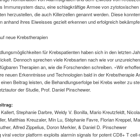
as Immunsystem dazu, eine schlagkräftige Armee von zytotoxischen 
n herzustellen, die auch Killerzellen genannt werden. Diese konnten
n anhand ihres Eiweisses gezielt erkennen und erfolgreich bekämpfe
auf neue Krebstherapien
lungsmöglichkeiten für Krebspatienten haben sich in den letzten Ja
ickelt. Dennoch sprechen viele Krebsarten nach wie vor unzureichen
rfügbaren Therapien an, wie die Forschenden schreiben. «Wir erhoffe
re neuen Erkenntnisse und Technologien bald in der Krebstherapie
 einen Beitrag leisten, die Behandlungserfolge bei Krebs weiter zu ste
etztautor der Studie, Prof. Daniel Pinschewer.
eitrag:
Kallert, Stephanie Darbre, Weldy V. Bonilla, Mario Kreutzfeldt, Nicol
ller, Matthias Kreuzaler, Min Lu, Stéphanie Favre, Florian Kreppel, M
Luther, Alfred Zippelius, Doron Merkler, & Daniel D. Pinschewer
g viral vector platform exploits alarmin signals for potent CD8+ T cell