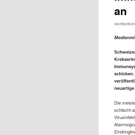
an
Veröffentlic
Medienmit
Schweizer
Krebserkr
Immunsyst
schicken.
veröffent
neuartige
Die meist
schlecht 
Virusinfek
Alarmsign
Eindringlin