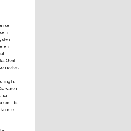
n seit
sein
system
ellen
iel
tät Genf
ken sollen.
ningitis-
Sie waren
schen
e ein, die
s konnte
len