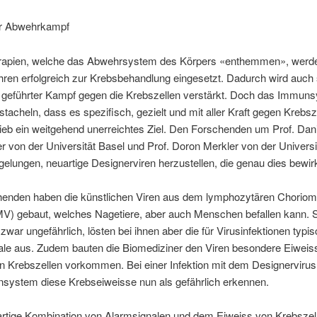
er Abwehrkampf
apien, welche das Abwehrsystem des Körpers «enthemmen», werde
hren erfolgreich zur Krebsbehandlung eingesetzt. Dadurch wird auch 
g geführter Kampf gegen die Krebszellen verstärkt. Doch das Immun
tacheln, dass es spezifisch, gezielt und mit aller Kraft gegen Krebsz
lieb ein weitgehend unerreichtes Ziel. Den Forschenden um Prof. Dan
 von der Universität Basel und Prof. Doron Merkler von der Universi
 gelungen, neuartige Designerviren herzustellen, die genau dies bewir
henden haben die künstlichen Viren aus dem lymphozytären Choriome
MV) gebaut, welches Nagetiere, aber auch Menschen befallen kann. 
zwar ungefährlich, lösten bei ihnen aber die für Virusinfektionen typi
le aus. Zudem bauten die Biomediziner den Viren besondere Eiweiss
in Krebszellen vorkommen. Bei einer Infektion mit dem Designerviru
system diese Krebseiweisse nun als gefährlich erkennen.
gartige Kombination von Alarmsignalen und dem Eiweiss von Krebszel