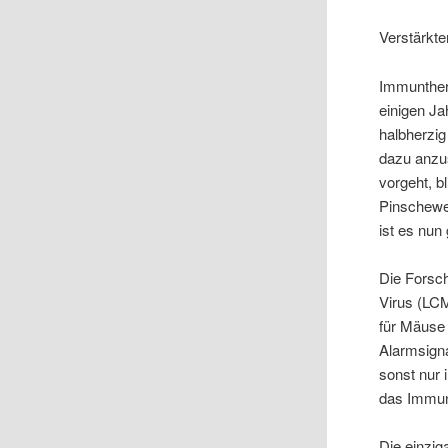
Verstärkt
Immunther
einigen Ja
halbherzi
dazu anzus
vorgeht, b
Pinschewer
ist es nun
Die Forsc
Virus (LC
für Mäuse 
Alarmsigna
sonst nur 
das Immun
Die einzi