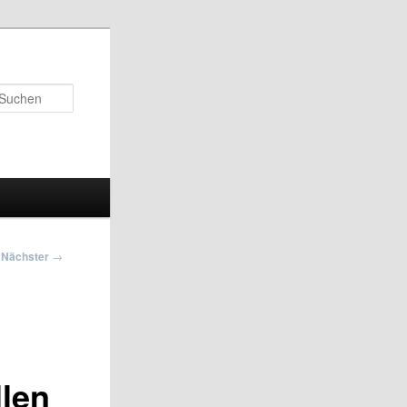
Suchen
Nächster
→
len