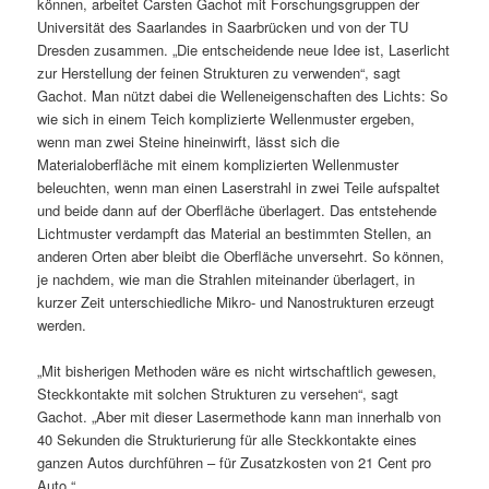
können, arbeitet Carsten Gachot mit Forschungsgruppen der
Universität des Saarlandes in Saarbrücken und von der TU
Dresden zusammen. „Die entscheidende neue Idee ist, Laserlicht
zur Herstellung der feinen Strukturen zu verwenden“, sagt
Gachot. Man nützt dabei die Welleneigenschaften des Lichts: So
wie sich in einem Teich komplizierte Wellenmuster ergeben,
wenn man zwei Steine hineinwirft, lässt sich die
Materialoberfläche mit einem komplizierten Wellenmuster
beleuchten, wenn man einen Laserstrahl in zwei Teile aufspaltet
und beide dann auf der Oberfläche überlagert. Das entstehende
Lichtmuster verdampft das Material an bestimmten Stellen, an
anderen Orten aber bleibt die Oberfläche unversehrt. So können,
je nachdem, wie man die Strahlen miteinander überlagert, in
kurzer Zeit unterschiedliche Mikro- und Nanostrukturen erzeugt
werden.
„Mit bisherigen Methoden wäre es nicht wirtschaftlich gewesen,
Steckkontakte mit solchen Strukturen zu versehen“, sagt
Gachot. „Aber mit dieser Lasermethode kann man innerhalb von
40 Sekunden die Strukturierung für alle Steckkontakte eines
ganzen Autos durchführen – für Zusatzkosten von 21 Cent pro
Auto.“