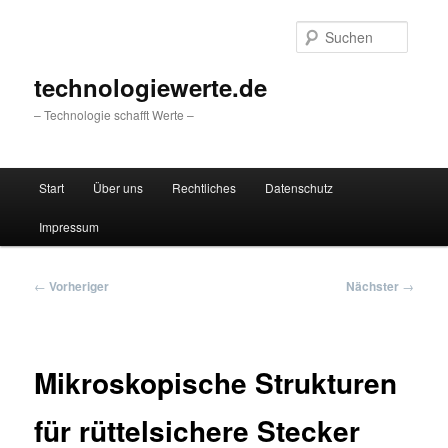
Zum
primären
Suche
Inhalt
springen
technologiewerte.de
– Technologie schafft Werte –
Hauptmenü
Start
Über uns
Rechtliches
Datenschutz
Impressum
Beitragsnavigation
←
Vorheriger
Nächster
→
Mikroskopische Strukturen
für rüttelsichere Stecker