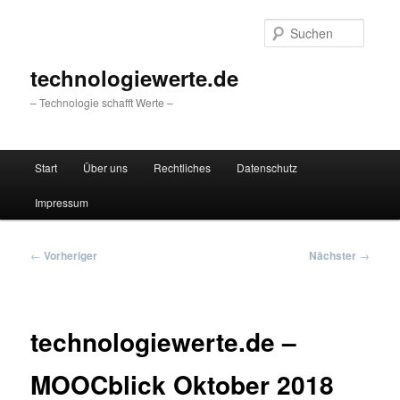
Zum
primären
Suche
Inhalt
springen
technologiewerte.de
– Technologie schafft Werte –
Hauptmenü
Start
Über uns
Rechtliches
Datenschutz
Impressum
Beitragsnavigation
←
Vorheriger
Nächster
→
technologiewerte.de –
MOOCblick Oktober 2018