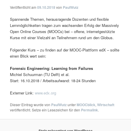
Veröffentlicht am
09.10.2018
von
PaulWutz
Spannende Themen, herausragende Dozenten und flexible
Lernmöglichkeiten tragen zum wachsenden Erfolg der Massively
Open Online Courses (MOOCs) bei – offene, internetgestützte
Kurse mit einer Vielzahl an Teilnehmern rund um den Globus.
Folgender Kurs – zu finden auf der MOOC-Plattform edX – sollte
einen Blick wert sein:
Forensic Engineering: Learning from Failures
Michiel Schuurman (TU Delft) et al.
Start: 16.10.2018 / Arbeitsaufwand: 18-24 Stunden
Externer Link:
www.edx.org
Dieser Eintrag wurde von
PaulWutz
unter
MOOCblick
,
Wirtschaft
veröffentlicht. Setze ein Lesezeichen für den
Permalink
.
Stolz präsentiert von WordPress