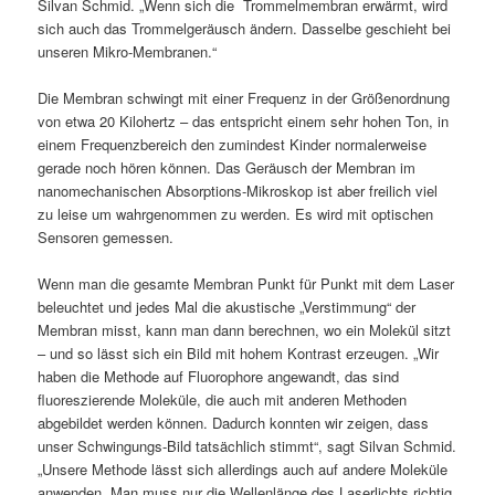
Silvan Schmid. „Wenn sich die Trommelmembran erwärmt, wird
sich auch das Trommelgeräusch ändern. Dasselbe geschieht bei
unseren Mikro-Membranen.“
Die Membran schwingt mit einer Frequenz in der Größenordnung
von etwa 20 Kilohertz – das entspricht einem sehr hohen Ton, in
einem Frequenzbereich den zumindest Kinder normalerweise
gerade noch hören können. Das Geräusch der Membran im
nanomechanischen Absorptions-Mikroskop ist aber freilich viel
zu leise um wahrgenommen zu werden. Es wird mit optischen
Sensoren gemessen.
Wenn man die gesamte Membran Punkt für Punkt mit dem Laser
beleuchtet und jedes Mal die akustische „Verstimmung“ der
Membran misst, kann man dann berechnen, wo ein Molekül sitzt
– und so lässt sich ein Bild mit hohem Kontrast erzeugen. „Wir
haben die Methode auf Fluorophore angewandt, das sind
fluoreszierende Moleküle, die auch mit anderen Methoden
abgebildet werden können. Dadurch konnten wir zeigen, dass
unser Schwingungs-Bild tatsächlich stimmt“, sagt Silvan Schmid.
„Unsere Methode lässt sich allerdings auch auf andere Moleküle
anwenden. Man muss nur die Wellenlänge des Laserlichts richtig