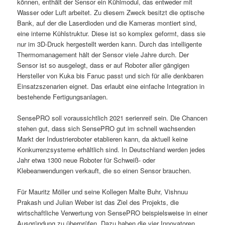
können, enthält der Sensor ein Kühlmodul, das entweder mit
Wasser oder Luft arbeitet. Zu diesem Zweck besitzt die optische
Bank, auf der die Laserdioden und die Kameras montiert sind,
eine interne Kühlstruktur. Diese ist so komplex geformt, dass sie
nur im 3D-Druck hergestellt werden kann. Durch das intelligente
Thermomanagement hält der Sensor viele Jahre durch. Der
Sensor ist so ausgelegt, dass er auf Roboter aller gängigen
Hersteller von Kuka bis Fanuc passt und sich für alle denkbaren
Einsatzszenarien eignet. Das erlaubt eine einfache Integration in
bestehende Fertigungsanlagen.
SensePRO soll voraussichtlich 2021 serienreif sein. Die Chancen
stehen gut, dass sich SensePRO gut im schnell wachsenden
Markt der Industrieroboter etablieren kann, da aktuell keine
Konkurrenzsysteme erhältlich sind. In Deutschland werden jedes
Jahr etwa 1300 neue Roboter für Schweiß- oder
Klebeanwendungen verkauft, die so einen Sensor brauchen.
Für Mauritz Möller und seine Kollegen Malte Buhr, Vishnuu
Prakash und Julian Weber ist das Ziel des Projekts, die
wirtschaftliche Verwertung von SensePRO beispielsweise in einer
Ausgründung zu überprüfen. Dazu haben die vier Innovatoren