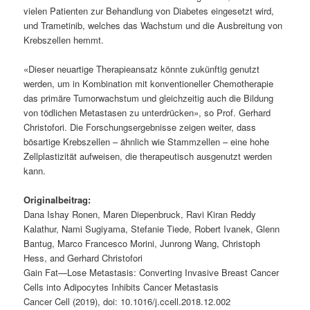
vielen Patienten zur Behandlung von Diabetes eingesetzt wird,
und Trametinib, welches das Wachstum und die Ausbreitung von
Krebszellen hemmt.
«Dieser neuartige Therapieansatz könnte zukünftig genutzt
werden, um in Kombination mit konventioneller Chemotherapie
das primäre Tumorwachstum und gleichzeitig auch die Bildung
von tödlichen Metastasen zu unterdrücken», so Prof. Gerhard
Christofori. Die Forschungsergebnisse zeigen weiter, dass
bösartige Krebszellen – ähnlich wie Stammzellen – eine hohe
Zellplastizität aufweisen, die therapeutisch ausgenutzt werden
kann.
Originalbeitrag:
Dana Ishay Ronen, Maren Diepenbruck, Ravi Kiran Reddy
Kalathur, Nami Sugiyama, Stefanie Tiede, Robert Ivanek, Glenn
Bantug, Marco Francesco Morini, Junrong Wang, Christoph
Hess, and Gerhard Christofori
Gain Fat—Lose Metastasis: Converting Invasive Breast Cancer
Cells into Adipocytes Inhibits Cancer Metastasis
Cancer Cell (2019), doi: 10.1016/j.ccell.2018.12.002