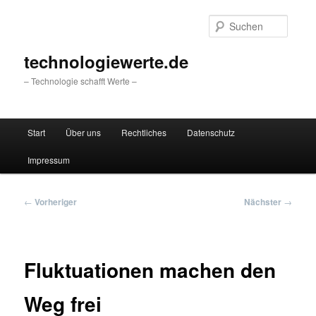
Zum
primären
Suche
Inhalt
springen
technologiewerte.de
– Technologie schafft Werte –
Hauptmenü
Start
Über uns
Rechtliches
Datenschutz
Impressum
Beitragsnavigation
←
Vorheriger
Nächster
→
Fluktuationen machen den
Weg frei