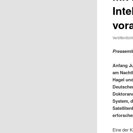
Inte
vor
Veröffentlic
Pressemit
Anfang Ju
am Nachth
Hagel un
Deutschen
Doktorand
System, d
Satellite
erforsche
Eine der K