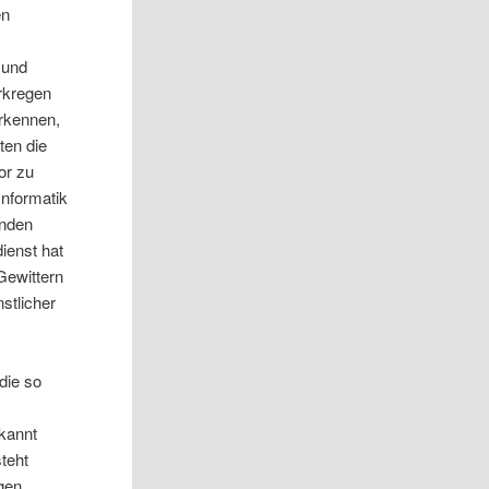
en
 und
rkregen
erkennen,
ten die
or zu
Informatik
anden
ienst hat
Gewittern
nstlicher
die so
rkannt
teht
gen