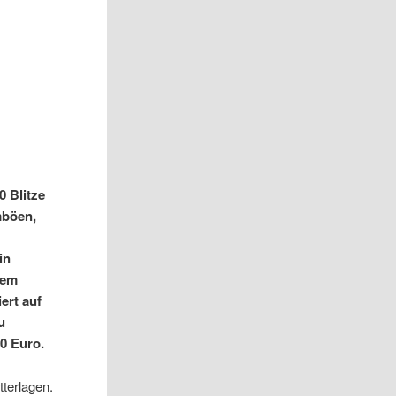
0 Blitze
mböen,
in
nem
ert auf
u
0 Euro.
tterlagen.