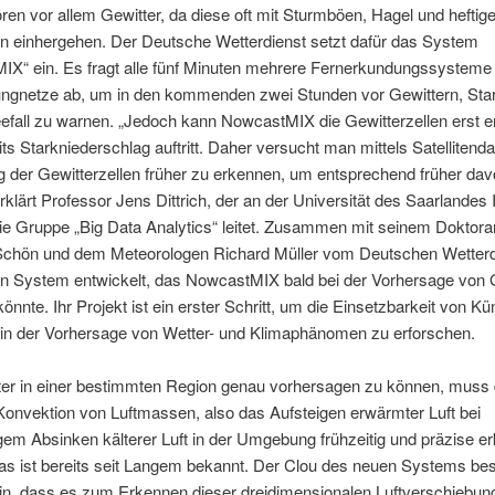
en vor allem Gewitter, da diese oft mit Sturmböen, Hagel und heftig
en einhergehen. Der Deutsche Wetterdienst setzt dafür das System
IX“ ein. Es fragt alle fünf Minuten mehrere Fernerkundungssysteme
ngnetze ab, um in den kommenden zwei Stunden vor Gewittern, Sta
efall zu warnen. „Jedoch kann NowcastMIX die Gewitterzellen erst 
ts Starkniederschlag auftritt. Daher versucht man mittels Satellitenda
 der Gewitterzellen früher zu erkennen, um entsprechend früher dav
rklärt Professor Jens Dittrich, der an der Universität des Saarlandes 
die Gruppe „Big Data Analytics“ leitet. Zusammen mit seinem Doktor
 Schön und dem Meteorologen Richard Müller vom Deutschen Wetterd
in System entwickelt, das NowcastMIX bald bei der Vorhersage von 
önnte. Ihr Projekt ist ein erster Schritt, um die Einsetzbarkeit von Kü
z in der Vorhersage von Wetter- und Klimaphänomen zu erforschen.
er in einer bestimmten Region genau vorhersagen zu können, muss 
onvektion von Luftmassen, also das Aufsteigen erwärmter Luft bei
igem Absinken kälterer Luft in der Umgebung frühzeitig und präzise e
as ist bereits seit Langem bekannt. Der Clou des neuen Systems bes
rin, dass es zum Erkennen dieser dreidimensionalen Luftverschiebun