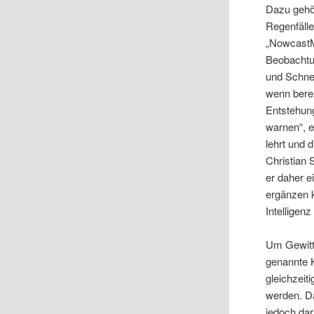
Dazu gehör
Regenfäll
„NowcastM
Beobachtu
und Schne
wenn berei
Entstehung
warnen“, e
lehrt und 
Christian
er daher e
ergänzen k
Intelligen
Um Gewitt
genannte K
gleichzeit
werden. D
jedoch da