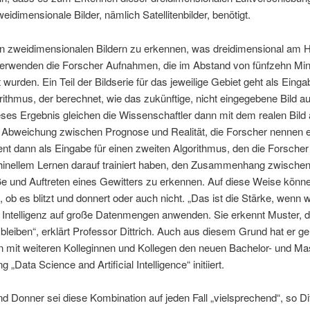
weidimensionale Bilder, nämlich Satellitenbilder, benötigt.
n zweidimensionalen Bildern zu erkennen, was dreidimensional am 
 verwenden die Forscher Aufnahmen, die im Abstand von fünfzehn Mi
rt wurden. Ein Teil der Bildserie für das jeweilige Gebiet geht als Eing
rithmus, der berechnet, wie das zukünftige, nicht eingegebene Bild 
ses Ergebnis gleichen die Wissenschaftler dann mit dem realen Bild 
 Abweichung zwischen Prognose und Realität, die Forscher nennen 
ient dann als Eingabe für einen zweiten Algorithmus, den die Forscher 
inellem Lernen darauf trainiert haben, den Zusammenhang zwische
e und Auftreten eines Gewitters zu erkennen. Auf diese Weise könne
 ob es blitzt und donnert oder auch nicht. „Das ist die Stärke, wenn w
 Intelligenz auf große Datenmengen anwenden. Sie erkennt Muster, d
bleiben“, erklärt Professor Dittrich. Auch aus diesem Grund hat er g
mit weiteren Kolleginnen und Kollegen den neuen Bachelor- und Mas
 „Data Science and Artificial Intelligence“ initiiert.
und Donner sei diese Kombination auf jeden Fall „vielsprechend“, so Dit