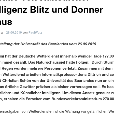
lligenz Blitz und Donner
aus
ht am
28.06.2019
von
PaulWutz
teilung der Universität des Saarlandes vom 26.06.2019
ni hat der Deutsche Wetterdienst innerhalb weniger Tage 177.00
immel gezählt. Das Naturschauspiel hatte Folgen: Durch Stur
d Regen wurden mehrere Personen verletzt. Zusammen mit dem
 Wetterdienst arbeiten Informatikprofessor Jens Dittrich und se
 Christian Schön von der Universität des Saarlandes nun an ei
as örtliche Gewitter präziser als bisher vorhersagen soll. Es basi
nbildern und Künstlicher Intelligenz. Um diesen Ansatz genauer z
n, erhalten die Forscher vom Bundesverkehrsministerium 270.00
ernaufgaben von Wetterdiensten ist die Warnung vor gefährlichen We