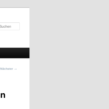
Suchen
Nächster
→
en