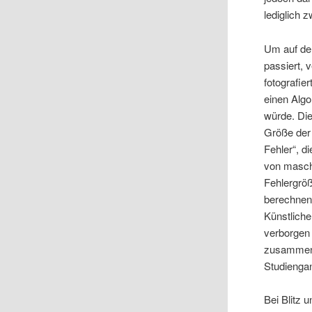
lediglich z
Um auf de
passiert,
fotografie
einen Algo
würde. Die
Größe der
Fehler“, d
von masch
Fehlergröß
berechnen,
Künstliche
verborgen 
zusammen 
Studiengang
Bei Blitz 