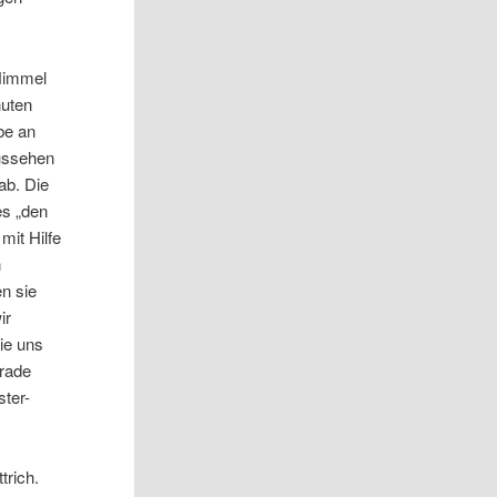
Himmel
nuten
abe an
aussehen
ab. Die
es „den
mit Hilfe
n
n sie
ir
ie uns
erade
ter-
trich.