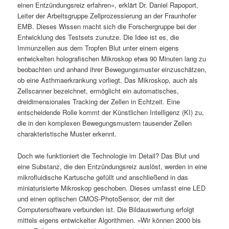
einen Entzündungsreiz erfahren«, erklärt Dr. Daniel Rapoport,
Leiter der Arbeitsgruppe Zellprozessierung an der Fraunhofer
EMB. Dieses Wissen macht sich die Forschergruppe bei der
Entwicklung des Testsets zunutze. Die Idee ist es, die
Immunzellen aus dem Tropfen Blut unter einem eigens
entwickelten holografischen Mikroskop etwa 90 Minuten lang zu
beobachten und anhand ihrer Bewegungsmuster einzuschätzen,
ob eine Asthmaerkrankung vorliegt. Das Mikroskop, auch als
Zellscanner bezeichnet, ermöglicht ein automatisches,
dreidimensionales Tracking der Zellen in Echtzeit. Eine
entscheidende Rolle kommt der Künstlichen Intelligenz (KI) zu,
die in den komplexen Bewegungsmustern tausender Zellen
charakteristische Muster erkennt.
Doch wie funktioniert die Technologie im Detail? Das Blut und
eine Substanz, die den Entzündungsreiz auslöst, werden in eine
mikrofluidische Kartusche gefüllt und anschließend in das
miniaturisierte Mikroskop geschoben. Dieses umfasst eine LED
und einen optischen CMOS-PhotoSensor, der mit der
Computersoftware verbunden ist. Die Bildauswertung erfolgt
mittels eigens entwickelter Algorithmen. »Wir können 2000 bis