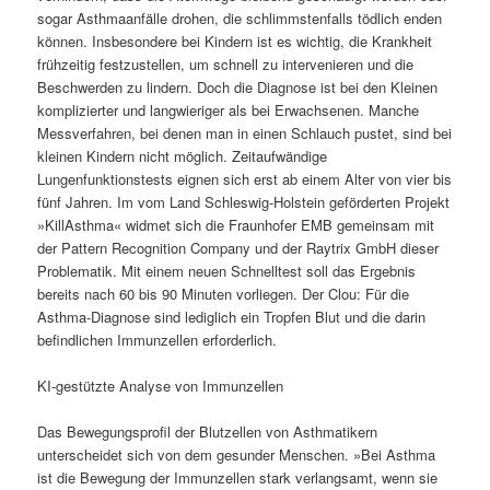
sogar Asthmaanfälle drohen, die schlimmstenfalls tödlich enden
können. Insbesondere bei Kindern ist es wichtig, die Krankheit
frühzeitig festzustellen, um schnell zu intervenieren und die
Beschwerden zu lindern. Doch die Diagnose ist bei den Kleinen
komplizierter und langwieriger als bei Erwachsenen. Manche
Messverfahren, bei denen man in einen Schlauch pustet, sind bei
kleinen Kindern nicht möglich. Zeitaufwändige
Lungenfunktionstests eignen sich erst ab einem Alter von vier bis
fünf Jahren. Im vom Land Schleswig-Holstein geförderten Projekt
»KillAsthma« widmet sich die Fraunhofer EMB gemeinsam mit
der Pattern Recognition Company und der Raytrix GmbH dieser
Problematik. Mit einem neuen Schnelltest soll das Ergebnis
bereits nach 60 bis 90 Minuten vorliegen. Der Clou: Für die
Asthma-Diagnose sind lediglich ein Tropfen Blut und die darin
befindlichen Immunzellen erforderlich.
KI-gestützte Analyse von Immunzellen
Das Bewegungsprofil der Blutzellen von Asthmatikern
unterscheidet sich von dem gesunder Menschen. »Bei Asthma
ist die Bewegung der Immunzellen stark verlangsamt, wenn sie