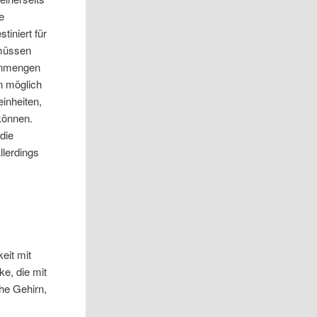
e
iniert für
 müssen
tenmengen
n möglich
inheiten,
können.
die
llerdings
eit mit
ke, die mit
he Gehirn,