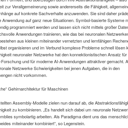
eit zur Verallgemeinerung sowie andererseits die Fähigkeit, allgemein
änge auf konkrete Sachverhalte anzuwenden. Sie sind daher prädest
hte Anwendung auf ganz neue Situationen. Symbol-basierte Systeme
endig programmiert werden und lassen sich nicht mittels großer Da
uchsvolle Anwendungen trainieren, wie das bei neuronalen Netzwerke
 bestehen aus kleinen miteinander vernetzten und lernfähigen Rechene
elbst organisieren und im Verbund komplexe Probleme schnell lösen 
higkeit neuronaler Netzwerke hat den konnektionistischen Ansatz für 
I-Forschung und für moderne AI-Anwendungen attraktiver gemacht. A
onale Netzwerke Schwierigkeiten bei jenen Aufgaben, die in den
mengen nicht vorkommen.
he“ Gehirnarchitektur für Maschinen
tellten Assembly-Modelle zielen nun darauf ab, die Abstraktionsfähigk
higkeit zu kombinieren. „Es handelt sich dabei um neuronale Netzwer
mblies symbolartig arbeiten. Als Paradigma dient uns das menschlic
eides miteinander kombiniert“, so Legenstein.