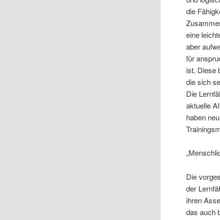
die Fähigk
Zusammenh
eine leic
aber aufw
für anspr
ist. Diese
die sich s
Die Lernfä
aktuelle A
haben neur
Trainings
„Menschlic
Die vorges
der Lernfä
ihren Asse
das auch b