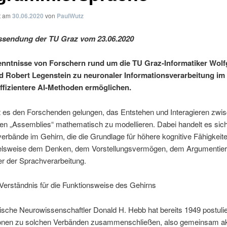
ht am
30.06.2020
von
PaulWutz
ssendung der TU Graz vom 23.06.2020
nntnisse von Forschern rund um die TU Graz-Informatiker Wol
 Robert Legenstein zu neuronaler Informationsverarbeitung im
ffizientere AI-Methoden ermöglichen.
t es den Forschenden gelungen, das Entstehen und Interagieren zwi
en „Assemblies“ mathematisch zu modellieren. Dabei handelt es sic
rbände im Gehirn, die die Grundlage für höhere kognitive Fähigkeite
ielsweise dem Denken, dem Vorstellungsvermögen, dem Argumentier
r der Sprachverarbeitung.
erständnis für die Funktionsweise des Gehirns
sche Neurowissenschaftler Donald H. Hebb hat bereits 1949 postulie
onen zu solchen Verbänden zusammenschließen, also gemeinsam akt