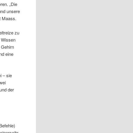
ren. „Die
 und unsere
rt Maass.
ltreize zu
n Wissen
m Gehirn
nd eine
i – sie
wei
und der
Befehle)
einerseits