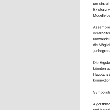
um einzeln
Existenz v
Modelle ba
Assemblies
verarbeite
umwandeln.
die Möglic
„unbegrenz
Die Ergebn
könnten au
Hauptansät
konnektion
Symbolisti
Algorithm
und logisc