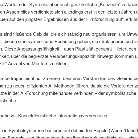
e Wörter oder Symbole, aber auch ganzheitliche „Konzepte“ zu kodie
on Assemblies verdichtete sich allerdings erst in den letzten Jahren
uen auf den jüngsten Ergebnissen aus der Hirnforschung auf“, erklä
 sind fließende Gebilde, die sich ständig neu organisieren, um Umwe
n, diesen eine symbolische Bedeutung geben, sie strukturieren und i
 Diese Anpassungsfähigkeit – auch Plastizität genannt – liefert de
hkeit, über die begrenzte Verarbeitungskapazität hinwegzukommen u
te“ Anzahl von Mustern zu bilden.
isse tragen nicht nur zu einem besseren Verständnis des Gehirns be
ch zu neuen effizienten AI-Methoden führen, da sie die Vorteile der z
ze in der AI-Forschung miteinander verbinden – der symbolistische 
istische.
sche vs. Konnektionistische Informationsverarbeitung
en in Symbolsystemen basieren auf definierten Regeln (Wenn-/Dann-
hen Formeln, und überzeugen durch ihre Abstraktionsfähigkeit – also 