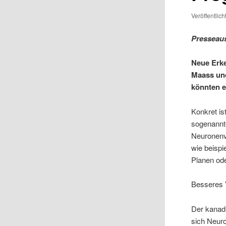
Veröffentlic
Presseau
Neue Erke
Maass und
könnten e
Konkret is
sogenannt
Neuronenve
wie beisp
Planen ode
Besseres V
Der kanadi
sich Neur