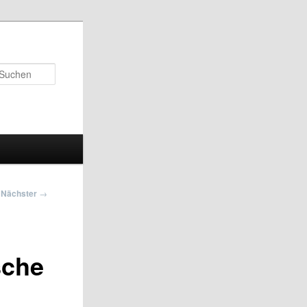
Suchen
Nächster
→
sche