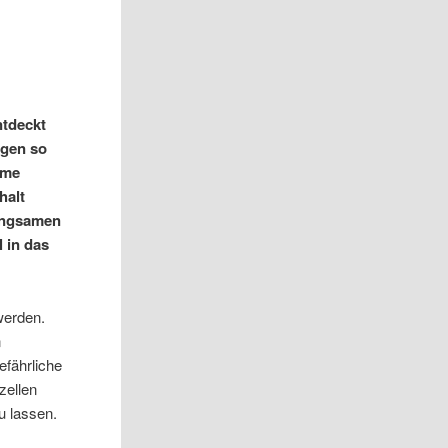
ntdeckt
igen so
ame
halt
langsamen
 in das
werden.
n
efährliche
zellen
u lassen.