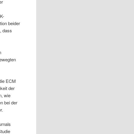
er
NK-
ion beider
e, dass
n
bewegten
f die ECM
keit der
n, wie
n bei der
r.
urnals
Studie