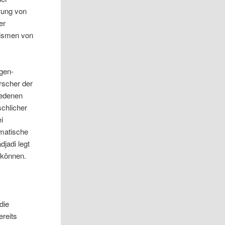
rung von
er
nismen von
agen-
rscher der
iedenen
chlicher
i
matische
djadi legt
 können.
die
reits