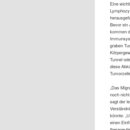
Eine wicht
Lymphozyt
herausgefu
Bevor ein 
kommen di
Immunsyst
graben Tun
Körpergew
Tunnel od
diese Abkü
Tumorzelle
„Das Migra
noch nicht
sagt der l
Verständn
könnte: „
einen Einf
therapeuti