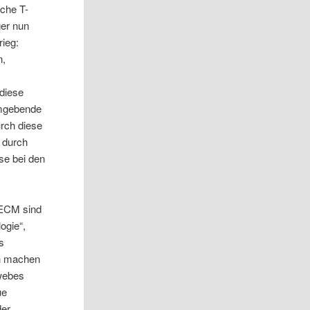
sche T-
er nun
rieg:
n,
diese
 umgebende
rch diese
 durch
se bei den
 ECM sind
ogie“,
es
ch machen
ewebes
ue
der