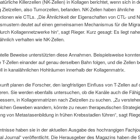
natürliche Killerzellen (NK-Zellen) in Kollagen berichtet, wenn sich in d
ielzellen, also Tumorzellen, befanden. NK-Zellen haben ähnliche
tionen wie CTLs. „Die Ähnlichkeit der Eigenschaften von CTL- und 
mustern deutet auf einen gemeinsamen Mechanismus für die Migrat
durch Kollagennetzwerke hin“, sagt Rieger. Kurz gesagt: Es liegt nah
ähnlich verhalten wie NK-Zellen.
telle Beweise unterstützten diese Annahmen. Beispielsweise konnte
T-Zellen einander auf genau derselben Bahn folgen, und die Zellen 
ll in kanalähnlichen Hohlräumen innerhalb der Kollagenmatrix.
kunft planen die Forscher, den langfristigen Einfluss von T-Zellen au
eren. Sie werden ebenfalls untersuchen, ob die Kanäle auch die Fähig
ssern, in Kollagenmatrizen nach Zielzellen zu suchen. „Zu verstehe
olchen Geweben wandern, könnte zu neuen therapeutischen Strategie
ng von Metastasenbildung in frühen Krebsstadien führen“, sagt Riege
ntnisse haben sie in der aktuellen Ausgabe des hochrangigen Fachjo
al Journal“ veröffentlicht. Die Herausgeber des Magazins haben die 