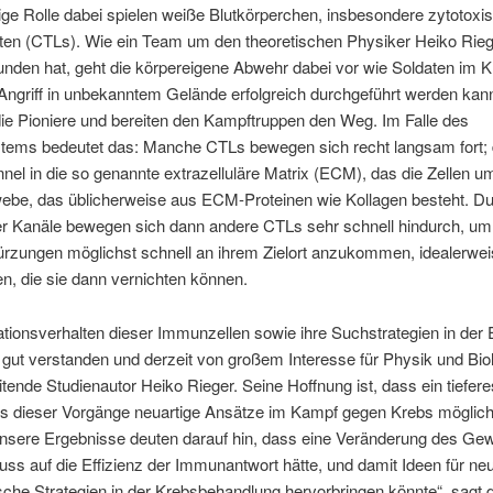
ige Rolle dabei spielen weiße Blutkörperchen, insbesondere zytotoxi
en (CTLs). Wie ein Team um den theoretischen Physiker Heiko Rieg
nden hat, geht die körpereigene Abwehr dabei vor wie Soldaten im K
Angriff in unbekanntem Gelände erfolgreich durchgeführt werden kan
e Pioniere und bereiten den Kampftruppen den Weg. Im Falle des
ems bedeutet das: Manche CTLs bewegen sich recht langsam fort; 
nel in die so genannte extrazelluläre Matrix (ECM), das die Zellen
ebe, das üblicherweise aus ECM-Proteinen wie Kollagen besteht. Du
er Kanäle bewegen sich dann andere CTLs sehr schnell hindurch, um
rzungen möglichst schnell an ihrem Zielort anzukommen, idealerwei
n, die sie dann vernichten können.
tionsverhalten dieser Immunzellen sowie ihre Suchstrategien in der
 gut verstanden und derzeit von großem Interesse für Physik und Biol
eitende Studienautor Heiko Rieger. Seine Hoffnung ist, dass ein tiefer
is dieser Vorgänge neuartige Ansätze im Kampf gegen Krebs mögli
Unsere Ergebnisse deuten darauf hin, dass eine Veränderung des G
luss auf die Effizienz der Immunantwort hätte, und damit Ideen für ne
sche Strategien in der Krebsbehandlung hervorbringen könnte“, sagt 