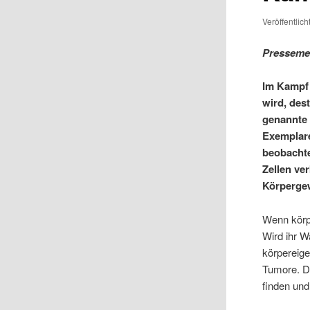
Veröffentlic
Pressemel
Im Kampf 
wird, des
genannte 
Exemplare
beobachte
Zellen ve
Körperge
Wenn körpe
Wird ihr W
körpereige
Tumore. Da
finden und