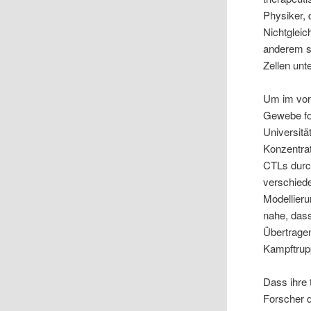
Physiker,
Nichtgleic
anderem s
Zellen unt
Um im vorl
Gewebe fo
Universitä
Konzentra
CTLs durch
verschied
Modellieru
nahe, das
Übertragen
Kampftrup
Dass ihre 
Forscher 