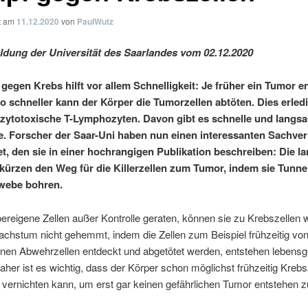
ht am
11.12.2020
von
PaulWutz
dung der Universität des Saarlandes vom 02.12.2020
gegen Krebs hilft vor allem Schnelligkeit: Je früher ein Tumor e
to schneller kann der Körper die Tumorzellen abtöten. Dies erled
zytotoxische T-Lymphozyten. Davon gibt es schnelle und langs
. Forscher der Saar-Uni haben nun einen interessanten Sachver
t, den sie in einer hochrangigen Publikation beschreiben: Die 
rkürzen den Weg für die Killerzellen zum Tumor, indem sie Tunnel
webe bohren.
reigene Zellen außer Kontrolle geraten, können sie zu Krebszellen 
achstum nicht gehemmt, indem die Zellen zum Beispiel frühzeitig vo
nen Abwehrzellen entdeckt und abgetötet werden, entstehen lebensg
her ist es wichtig, dass der Körper schon möglichst frühzeitig Krebs
 vernichten kann, um erst gar keinen gefährlichen Tumor entstehen z