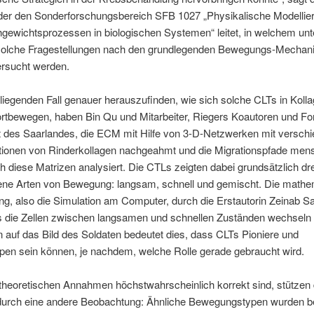
 der den Sonderforschungsbereich SFB 1027 „Physikalische Modellie
hgewichtsprozessen in biologischen Systemen“ leitet, in welchem unt
olche Fragestellungen nach den grundlegenden Bewegungs-Mecha
ersucht werden.
iegenden Fall genauer herauszufinden, wie sich solche CLTs in Koll
rtbewegen, haben Bin Qu und Mitarbeiter, Riegers Koautoren und Fo
t des Saarlandes, die ECM mit Hilfe von 3-D-Netzwerken mit versch
tionen von Rinderkollagen nachgeahmt und die Migrationspfade mens
 diese Matrizen analysiert. Die CTLs zeigten dabei grundsätzlich dre
ene Arten von Bewegung: langsam, schnell und gemischt. Die mathe
ng, also die Simulation am Computer, durch die Erstautorin Zeinab Sa
s die Zellen zwischen langsamen und schnellen Zuständen wechseln
 auf das Bild des Soldaten bedeutet dies, dass CLTs Pioniere und
pen sein können, je nachdem, welche Rolle gerade gebraucht wird.
theoretischen Annahmen höchstwahrscheinlich korrekt sind, stützen 
durch eine andere Beobachtung: Ähnliche Bewegungstypen wurden be