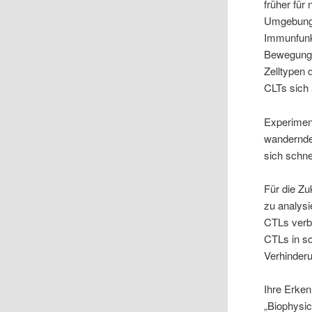
früher für 
Umgebung Z
Immunfunk
Bewegungs
Zelltypen 
CLTs sich 
Experimen
wandernde 
sich schne
Für die Zu
zu analysi
CTLs verbe
CTLs in s
Verhinderu
Ihre Erken
„Biophysic