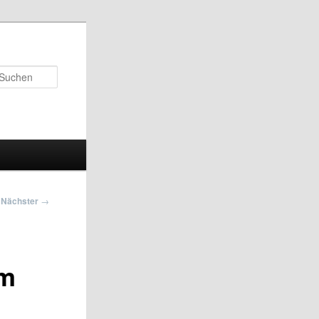
Suchen
Nächster
→
im