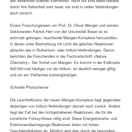
den seltensten stabilen Elementen. Nicht nur sind diese Metalle
durch ihre Seltenheit sehr teuer, sie sind in vielen Verbindungen
auch toxisch.
Einem Forschungsteam um Prof. Dr. Oliver Wenger und seinem
Doktoranden Patrick Herr von der Universität Basel ist es
erstmals gelungen, leuchtende Mangan-Komplexe herzustellen,
in denen unter Bestrahlung mit Licht die gleichen Reaktionen
ablaufen wie in Ruthenium- oder Iridium-Verbindungen. Davon
berichten die Forschenden in der Fachzeitschrift «Nature
Chemistry». Der Vorteil von Mangan: Es kommt in der Erdkruste
900’000-mal häufiger vor als Iridium, ist deutlich weniger giftig
und um ein Vielfaches kostengünstiger.
Schnelle Photochemie
Die Leuchteffizienz der neuen Mangan-Komplexe liegt gegenüber
derjenigen von Iridium-Verbindungen derzeit noch zurück. Anders
liegt der Fall bei den lichtgetriebenen Reaktionen, die für die
künstliche Fotosynthese nötig sind. Diese Energietransfer- und
Elektronenübertragungs-Reaktionen liefen mit hohen
Geschwindigkeiten ab. Möglich wird dies durch die besondere