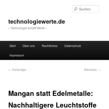
Zum
primären
Suche
Inhalt
springen
technologiewerte.de
– Technologie schafft Werte –
Hauptmenü
Start
Über uns
Rechtliches
Datenschutz
Impressum
Beitragsnavigation
←
Vorheriger
Nächster
→
Mangan statt Edelmetalle:
Nachhaltigere Leuchtstoffe