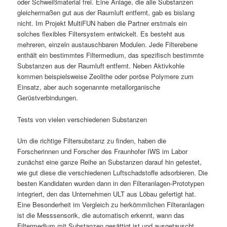
oder Schweißmaterial frei. Eine Anlage, die alle Substanzen
gleichermaßen gut aus der Raumluft entfernt, gab es bislang
nicht. Im Projekt MultiFUN haben die Partner erstmals ein
solches flexibles Filtersystem entwickelt. Es besteht aus
mehreren, einzeln austauschbaren Modulen. Jede Filterebene
enthält ein bestimmtes Filtermedium, das spezifisch bestimmte
Substanzen aus der Raumluft entfernt. Neben Aktivkohle
kommen beispielsweise Zeolithe oder poröse Polymere zum
Einsatz, aber auch sogenannte metallorganische
Gerüstverbindungen.
Tests von vielen verschiedenen Substanzen
Um die richtige Filtersubstanz zu finden, haben die
Forscherinnen und Forscher des Fraunhofer IWS im Labor
zunächst eine ganze Reihe an Substanzen darauf hin getestet,
wie gut diese die verschiedenen Luftschadstoffe adsorbieren. Die
besten Kandidaten wurden dann in den Filteranlagen-Prototypen
integriert, den das Unternehmen ULT aus Löbau gefertigt hat.
Eine Besonderheit im Vergleich zu herkömmlichen Filteranlagen
ist die Messsensorik, die automatisch erkennt, wann das
Filtermedium mit Substanzen gesättigt ist und ausgetauscht