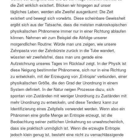
die Zeit wirklich existiert. Blicken wir hingegen auf unser
tägliches Leben, werden alle Zweifel ausgeräumt: Die Zeit
existiert und bewegt sich vorwärts. Diese scheinbare Gewissheit
ergibt sich aus der Tatsache, dass die meisten makroskopischen
physikalischen Phänomene immer nur in einer Richtung ablaufen
können. Nehmen wir zum Beispiel die Abfolge unserer
morgendlichen Routine: Würde man uns zeigen, wie unsere
Zahnpasta von der Zahnbürste zurück in die Tube wandert,
wüssten wir zweifelsfrei, dass man uns gerade eine
Aufzeichnung unseres Tages im Rücklauf zeigt. In der Physik ist
diese Neigung bestimmter Phänomene, sich nur in eine Richtung
zu entwickeln, mit der Erzeugung von „Entropie“ verbunden, einer
physikalischen Größe, die den Grad der Unordnung in einem
System definiert. In der Natur neigen Prozesse dazu, sich
spontan von Zuständen mit weniger Unordnung zu Zuständen mit
mehr Unordnung zu entwickeln, und diese Tendenz kann zur
Identifizierung eines Zeitpfeils verwendet werden. Wenn also ein
Phänomen eine große Menge an Entropie erzeugt, ist die
Beobachtung seiner zeitlichen Umkehrung so unwahrscheinlich,
dass sie praktisch unmöglich ist. Wenn die erzeugte Entropie
jedoch klein genug ist, besteht eine nicht zu vernachlässigende