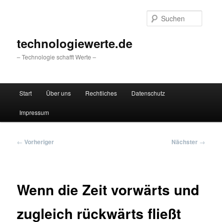
Zum
primären
Suche
Inhalt
springen
technologiewerte.de
– Technologie schafft Werte –
Hauptmenü
Start
Über uns
Rechtliches
Datenschutz
Impressum
Beitragsnavigation
←
Vorheriger
Nächster
→
Wenn die Zeit vorwärts und
zugleich rückwärts fließt