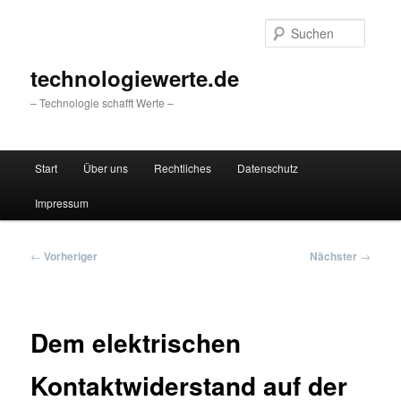
Zum
primären
Suche
Inhalt
springen
technologiewerte.de
– Technologie schafft Werte –
Hauptmenü
Start
Über uns
Rechtliches
Datenschutz
Impressum
Beitragsnavigation
←
Vorheriger
Nächster
→
Dem elektrischen
Kontaktwiderstand auf der