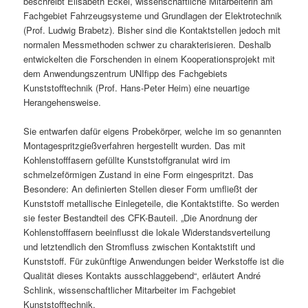
beschreibt Elisabeth Eckel, wissenschaftliche Mitarbeiterin am
Fachgebiet Fahrzeugsysteme und Grundlagen der Elektrotechnik
(Prof. Ludwig Brabetz). Bisher sind die Kontaktstellen jedoch mit
normalen Messmethoden schwer zu charakterisieren. Deshalb
entwickelten die Forschenden in einem Kooperationsprojekt mit
dem Anwendungszentrum UNIfipp des Fachgebiets
Kunststofftechnik (Prof. Hans-Peter Heim) eine neuartige
Herangehensweise.
Sie entwarfen dafür eigens Probekörper, welche im so genannten
Montagespritzgießverfahren hergestellt wurden. Das mit
Kohlenstofffasern gefüllte Kunststoffgranulat wird im
schmelzeförmigen Zustand in eine Form eingespritzt. Das
Besondere: An definierten Stellen dieser Form umfließt der
Kunststoff metallische Einlegeteile, die Kontaktstifte. So werden
sie fester Bestandteil des CFK-Bauteil. „Die Anordnung der
Kohlenstofffasern beeinflusst die lokale Widerstandsverteilung
und letztendlich den Stromfluss zwischen Kontaktstift und
Kunststoff. Für zukünftige Anwendungen beider Werkstoffe ist die
Qualität dieses Kontakts ausschlaggebend“, erläutert André
Schlink, wissenschaftlicher Mitarbeiter im Fachgebiet
Kunststofftechnik.