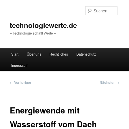
Zum
primären
Suche
Inhalt
springen
technologiewerte.de
– Technologie schafft Werte –
Hauptmenü
Start
Über uns
Rechtliches
Datenschutz
Impressum
Beitragsnavigation
←
Vorheriger
Nächster
→
Energiewende mit
Wasserstoff vom Dach