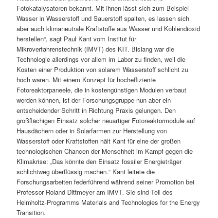
Fotokatalysatoren bekannt. Mit ihnen lässt sich zum Beispiel
Wasser in Wasserstoff und Sauerstoff spalten, es lassen sich
aber auch klimaneutrale Kraftstoffe aus Wasser und Kohlendioxid
herstellen“, sagt Paul Kant vom Institut für
Mikroverfahrenstechnik (IMVT) des KIT. Bislang war die
Technologie allerdings vor allem im Labor zu finden, weil die
Kosten einer Produktion von solarem Wasserstoff schlicht zu
hoch waren. Mit einem Konzept für hocheffiziente
Fotoreaktorpaneele, die in kostengünstigen Modulen verbaut
werden können, ist der Forschungsgruppe nun aber ein
entscheidender Schritt in Richtung Praxis gelungen. Den
großflächigen Einsatz solcher neuartiger Fotoreaktormodule auf
Hausdächern oder in Solarfarmen zur Herstellung von
Wasserstoff oder Kraftstoffen hält Kant für eine der großen
technologischen Chancen der Menschheit im Kampf gegen die
Klimakrise: „Das könnte den Einsatz fossiler Energieträger
schlichtweg überflüssig machen.“ Kant leitete die
Forschungsarbeiten federführend während seiner Promotion bei
Professor Roland Dittmeyer am IMVT. Sie sind Teil des
Helmholtz-Programms Materials and Technologies for the Energy
Transition.