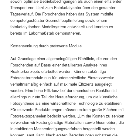
sowohl optimale Betriebsbedingungen als auch einen effizienten
Transport von Licht zum Fotokatalysator über den gesamten
Tagesverlauf. Die Forschenden haben das System mithilfe
computergestützter Geometrieoptimierung sowie einem
fotokatalytischen Modellsystem entwickelt und konnten es
bereits im Labormaßstab demonstrieren.
Kostensenkung durch preiswerte Module
Auf Grundlage einer allgemeingültigen Richtlinie, die von den
Forschenden auf Basis einer detaillierten Analyse ihres
Reaktorkonzepts erarbeitet wurden, können zukünftige
Fotoreaktormodule nun für unterschiedliche Einsatzzwecke
verhältnismäßig einfach auf maximale Effizienz ausgelegt
werden. Eine hohe Effizienz bei der chemischen Reaktion ist
allerdings nur ein Teil der Herausforderung, um die künstliche
Fotosynthese als eine wirtschaftliche Technologie zu etablieren.
Für relevante Produktmengen müssen extrem große Flächen mit
Fotoreaktorpaneelen bedeckt werden. „Um die Kosten zu senken
verwenden wir kostengünstige Materialien sowie Geometrien, die
in etablierten Massenfertigungsverfahren hergestellt werden
können“, sagt Kant. Nach ersten Berechnungen schätzen die