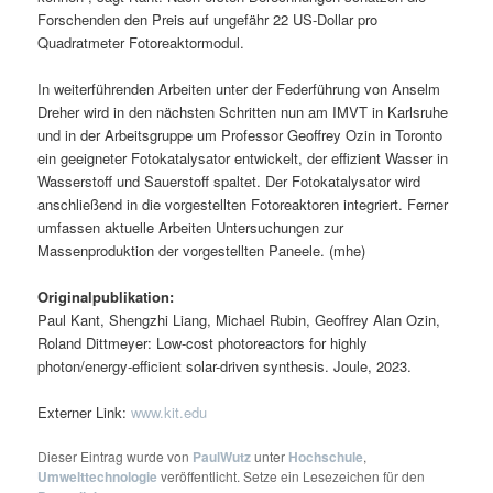
Forschenden den Preis auf ungefähr 22 US-Dollar pro
Quadratmeter Fotoreaktormodul.
In weiterführenden Arbeiten unter der Federführung von Anselm
Dreher wird in den nächsten Schritten nun am IMVT in Karlsruhe
und in der Arbeitsgruppe um Professor Geoffrey Ozin in Toronto
ein geeigneter Fotokatalysator entwickelt, der effizient Wasser in
Wasserstoff und Sauerstoff spaltet. Der Fotokatalysator wird
anschließend in die vorgestellten Fotoreaktoren integriert. Ferner
umfassen aktuelle Arbeiten Untersuchungen zur
Massenproduktion der vorgestellten Paneele. (mhe)
Originalpublikation:
Paul Kant, Shengzhi Liang, Michael Rubin, Geoffrey Alan Ozin,
Roland Dittmeyer: Low-cost photoreactors for highly
photon/energy-efficient solar-driven synthesis. Joule, 2023.
Externer Link:
www.kit.edu
Dieser Eintrag wurde von
PaulWutz
unter
Hochschule
,
Umwelttechnologie
veröffentlicht. Setze ein Lesezeichen für den