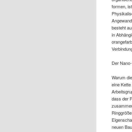
formen, is
Physikalis
Angewandt
besteht a
in Abhäng
orangefar
Verbindung
Der Nano-
Warum die 
eine Kette
Arbeitsgr
dass der R
zusammenh
Ringgrößen
Eigenschaf
neuen Bau