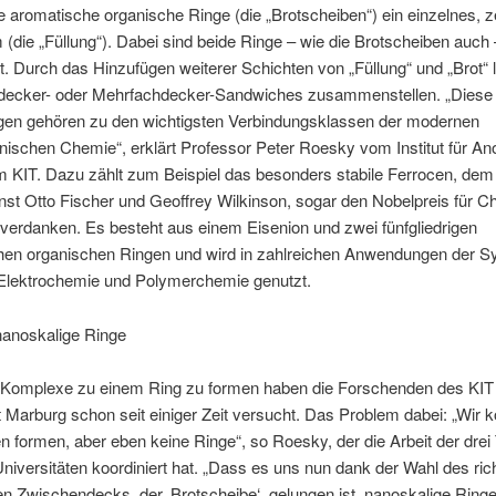
e aromatische organische Ringe (die „Brotscheiben“) ein einzelnes, z
 (die „Füllung“). Dabei sind beide Ringe – wie die Brotscheiben auch –
. Durch das Hinzufügen weiterer Schichten von „Füllung“ und „Brot“
ledecker- oder Mehrfachdecker-Sandwiches zusammenstellen. „Diese
gen gehören zu den wichtigsten Verbindungsklassen der modernen
nischen Chemie“, erklärt Professor Peter Roesky vom Institut für A
 KIT. Dazu zählt zum Beispiel das besonders stabile Ferrocen, dem
rnst Otto Fischer und Geoffrey Wilkinson, sogar den Nobelpreis für 
verdanken. Es besteht aus einem Eisenion und zwei fünfgliedrigen
hen organischen Ringen und wird in zahlreichen Anwendungen der S
 Elektrochemie und Polymerchemie genutzt.
nanoskalige Ringe
Komplexe zu einem Ring zu formen haben die Forschenden des KIT
t Marburg schon seit einiger Zeit versucht. Das Problem dabei: „Wir 
n formen, aber eben keine Ringe“, so Roesky, der die Arbeit der dre
niversitäten koordiniert hat. „Dass es uns nun dank der Wahl des ric
n Zwischendecks, der ‚Brotscheibe‘, gelungen ist, nanoskalige Ring