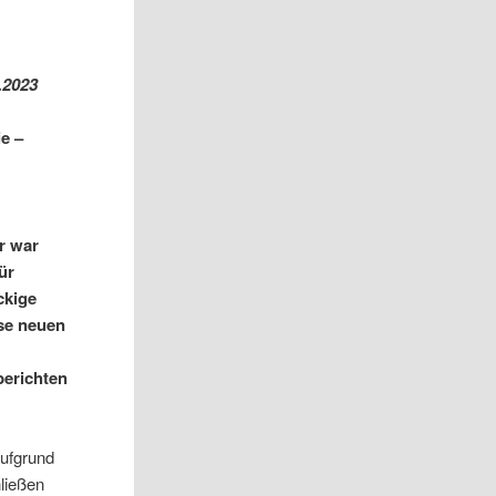
.2023
e –
r war
ür
ckige
se neuen
berichten
ufgrund
hließen