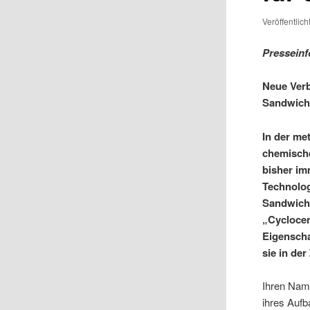
Veröffentlic
Presseinf
Neue Verb
Sandwich
In der me
chemische
bisher im
Technolog
Sandwich
„Cyclocen
Eigenscha
sie in der
Ihren Nam
ihres Aufb