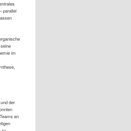
entrales
 parallel
 lassen
norganische
 seine
Chemie im
ynthese,
 und der
konnten
i Teams an
htigen
e zu