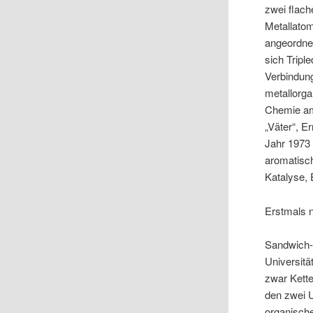
zwei flach
Metallatom
angeordnet
sich Trip
Verbindun
metallorga
Chemie am
„Väter“, E
Jahr 1973 
aromatisc
Katalyse,
Erstmals 
Sandwich-
Universitä
zwar Kette
den zwei U
organische