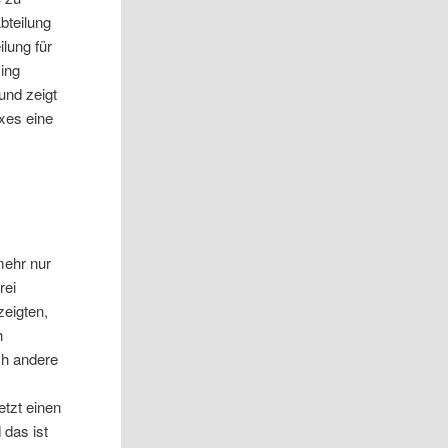
bteilung
lung für
ing
und zeigt
xes eine
mehr nur
rei
zeigten,
h
ch andere
etzt einen
das ist