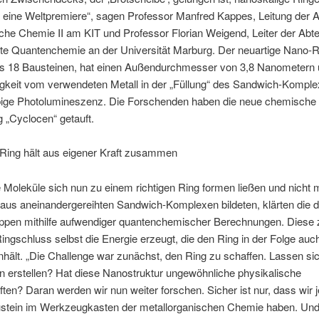
t eine Weltpremiere“, sagen Professor Manfred Kappes, Leitung der A
che Chemie II am KIT und Professor Florian Weigend, Leiter der Abtei
e Quantenchemie an der Universität Marburg. Der neuartige Nano-R
us 18 Bausteinen, hat einen Außendurchmesser von 3,8 Nanometern 
igkeit vom verwendeten Metall in der „Füllung“ des Sandwich-Komple
bige Photolumineszenz. Die Forschenden haben die neue chemische
 „Cyclocen“ getauft.
Ring hält aus eigener Kraft zusammen
Moleküle sich nun zu einem richtigen Ring formen ließen und nicht 
 aus aneinandergereihten Sandwich-Komplexen bildeten, klärten die d
uppen mithilfe aufwendiger quantenchemischer Berechnungen. Diese 
ingschluss selbst die Energie erzeugt, die den Ring in der Folge auc
ält. „Die Challenge war zunächst, den Ring zu schaffen. Lassen si
 erstellen? Hat diese Nanostruktur ungewöhnliche physikalische
ten? Daran werden wir nun weiter forschen. Sicher ist nur, dass wir j
stein im Werkzeugkasten der metallorganischen Chemie haben. Und 