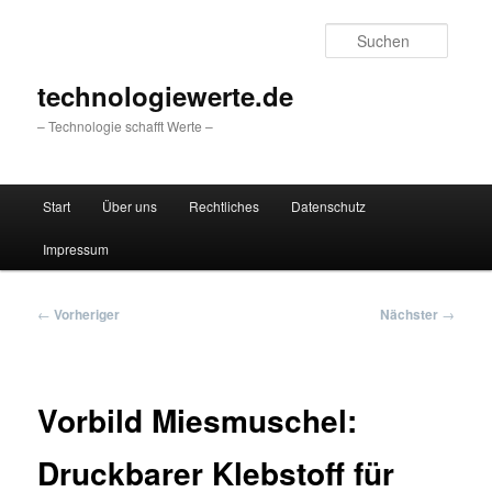
Zum
primären
Suche
Inhalt
springen
technologiewerte.de
– Technologie schafft Werte –
Hauptmenü
Start
Über uns
Rechtliches
Datenschutz
Impressum
Beitragsnavigation
←
Vorheriger
Nächster
→
Vorbild Miesmuschel:
Druckbarer Klebstoff für