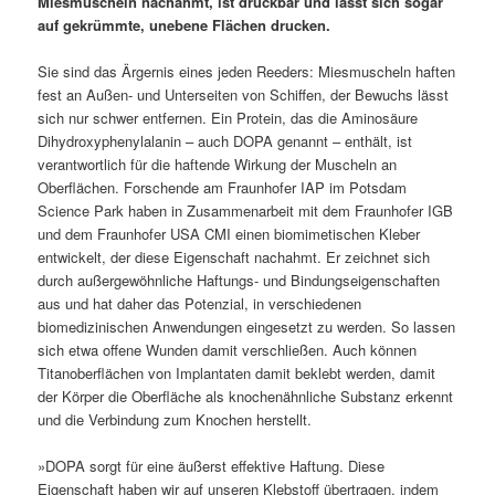
Miesmuscheln nachahmt, ist druckbar und lässt sich sogar
auf gekrümmte, unebene Flächen drucken.
Sie sind das Ärgernis eines jeden Reeders: Miesmuscheln haften
fest an Außen- und Unterseiten von Schiffen, der Bewuchs lässt
sich nur schwer entfernen. Ein Protein, das die Aminosäure
Dihydroxyphenylalanin – auch DOPA genannt – enthält, ist
verantwortlich für die haftende Wirkung der Muscheln an
Oberflächen. Forschende am Fraunhofer IAP im Potsdam
Science Park haben in Zusammenarbeit mit dem Fraunhofer IGB
und dem Fraunhofer USA CMI einen biomimetischen Kleber
entwickelt, der diese Eigenschaft nachahmt. Er zeichnet sich
durch außergewöhnliche Haftungs- und Bindungseigenschaften
aus und hat daher das Potenzial, in verschiedenen
biomedizinischen Anwendungen eingesetzt zu werden. So lassen
sich etwa offene Wunden damit verschließen. Auch können
Titanoberflächen von Implantaten damit beklebt werden, damit
der Körper die Oberfläche als knochenähnliche Substanz erkennt
und die Verbindung zum Knochen herstellt.
»DOPA sorgt für eine äußerst effektive Haftung. Diese
Eigenschaft haben wir auf unseren Klebstoff übertragen, indem