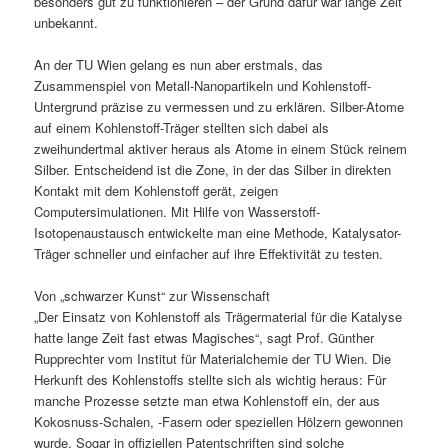
besonders gut zu funktionieren – der Grund dafür war lange Zeit
unbekannt.
An der TU Wien gelang es nun aber erstmals, das
Zusammenspiel von Metall-Nanopartikeln und Kohlenstoff-
Untergrund präzise zu vermessen und zu erklären. Silber-Atome
auf einem Kohlenstoff-Träger stellten sich dabei als
zweihundertmal aktiver heraus als Atome in einem Stück reinem
Silber. Entscheidend ist die Zone, in der das Silber in direkten
Kontakt mit dem Kohlenstoff gerät, zeigen
Computersimulationen. Mit Hilfe von Wasserstoff-
Isotopenaustausch entwickelte man eine Methode, Katalysator-
Träger schneller und einfacher auf ihre Effektivität zu testen.
Von „schwarzer Kunst“ zur Wissenschaft
„Der Einsatz von Kohlenstoff als Trägermaterial für die Katalyse
hatte lange Zeit fast etwas Magisches“, sagt Prof. Günther
Rupprechter vom Institut für Materialchemie der TU Wien. Die
Herkunft des Kohlenstoffs stellte sich als wichtig heraus: Für
manche Prozesse setzte man etwa Kohlenstoff ein, der aus
Kokosnuss-Schalen, -Fasern oder speziellen Hölzern gewonnen
wurde. Sogar in offiziellen Patentschriften sind solche