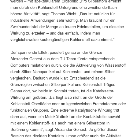
werden – mit spektakulärem Ergebnis: „Pro Silberatom erreicht
man durch den Kohlenstoff-Untergrund eine zweihundertfach
höhere Aktivität“, sagt Thomas Wicht. „Das ist natürlich für
industrielle Anwendungen sehr wichtig. Man braucht nur ein
Zweihundertstel der Menge an teuren Edelmetallen, um dieselbe
Wirkung zu erzielen – und das einfach, indem man
vergleichsweise kostengünstigen Kohlenstoff dazu nimmt.“
Der spannende Effekt passiert genau an der Grenze
Alexander Genest aus dem TU Team führte entsprechende
Computersimulationen durch, die die Aktivierung von Wasserstoff
durch Silber Nanopartikel auf Kohlenstoff und reinem Silber
vergleichen. Dadurch wurde klar: Entscheidend ist die
Grenzregion zwischen Silberpartikel und Kohlenstoff-Träger.
Genau dort, wo beide in Kontakt treten, ist die Katalysator-
Wirkung am größten. „Es liegt also nicht an der Größe der
Kohlenstoff-Oberfläche oder an irgendwelchen Fremdatomen oder
funktionalen Gruppen. Eine extreme katalytische Wirkung tritt
dann auf, wenn ein Molekül direkt an der Kontaktstelle sowohl
mit einem Kohlenstoff- als auch mit einem Silberatom in
Berührung kommt“, sagt Alexander Genest. Je größer dieser
Bereich des direkten Kontakts, umso größer auch die Aktivität.