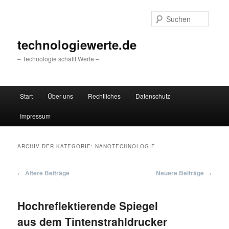
Zum
Zum
primären
sekundären
Suche
Inhalt
Inhalt
springen
springen
technologiewerte.de
– Technologie schafft Werte –
Hauptmenü
Start
Über uns
Rechtliches
Datenschutz
Impressum
ARCHIV DER KATEGORIE:
NANOTECHNOLOGIE
Beitragsnavigation
←
Ältere Beiträge
Neuere Beiträge
→
Hochreflektierende Spiegel
aus dem Tintenstrahldrucker