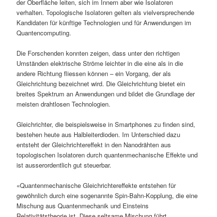
der Oberfläche leiten, sich im Innern aber wie Isolatoren
verhalten. Topologische Isolatoren gelten als vielversprechende
Kandidaten für künftige Technologien und für Anwendungen im
Quantencomputing.
Die Forschenden konnten zeigen, dass unter den richtigen
Umständen elektrische Ströme leichter in die eine als in die
andere Richtung fliessen können – ein Vorgang, der als
Gleichrichtung bezeichnet wird. Die Gleichrichtung bietet ein
breites Spektrum an Anwendungen und bildet die Grundlage der
meisten drahtlosen Technologien.
Gleichrichter, die beispielsweise in Smartphones zu finden sind,
bestehen heute aus Halbleiterdioden. Im Unterschied dazu
entsteht der Gleichrichtereffekt in den Nanodrähten aus
topologischen Isolatoren durch quantenmechanische Effekte und
ist ausserordentlich gut steuerbar.
«Quantenmechanische Gleichrichtereffekte entstehen für
gewöhnlich durch eine sogenannte Spin-Bahn-Kopplung, die eine
Mischung aus Quantenmechanik und Einsteins
Relativitätstheorie ist. Diese seltsame Mischung führt