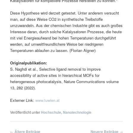
Katalysatoren für komplexere Prozesse herstellen zu können.“
Diese Hypothese wird derzeit getestet. Unter anderem versucht
man, auf diese Weise CO2 in synthetische Treibstoffe
umzuwandeln. Aus der chemischen Industrie gibt es auch großes
Interesse daran, durch solche Katalysatoren Prozesse, die heute
mit viel Energieaufwand bei hohen Temperaturen durchgeführt
werden, auf umweltfreundlichere Weise bei niedrigeren
Temperaturen ablaufen zu lassen. (Florian Aigner)
Originalpublikation:
S. Naghdi et al., Selective ligand removal to improve
accessibility of active sites in hierarchical MOFs for
heterogeneous photocatalysis, Nature Communications volume
13, 282 (2022).
Externer Link:
www.tuwien.at
Veröffentlicht unter
Hochschule
,
Nanotechnologie
Beitragsnavigation
←
Ältere Beiträge
Neuere Beiträge
→