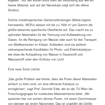
ergeben.“ Auf den ersten Blick sieht die Verbindung aus wie ein
festes Material, erst auf der Nanoskala zeigt sich die offene
Struktur.
Solche metallorganischen Gerüstverbindungen (Metal-organic
frameworks, MOFs) weisen mit bis zu 7000 m² pro Gramm die
größte bekannte spezifische Oberfläche auf. Das macht sie zu
optimalen Materialien für die Trennung und Aufbewahrung von
Gasen, für die Reinigung von Wasser oder auch für den Transport
von Medikamenten im Körper. Außerdem sind sie äußerst
vielversprechende Kandidaten für Photo- und Elektrokatalyse –
wie etwa die Aufspaltung von Wasser in Sauerstoff und
Wasserstoff unter dem Einfluss von Licht.
Eine neue Sorte Löcher
„Das große Problem war bisher, dass die Poren dieser Materialien
einfach zu klein sind, um eine effiziente Katalyse zu
ermöglichen“, sagt Prof. Dominik Eder, der an der TU Wien die
Forschungsgruppe für molekulare Materialchemie leitet. „Wir
sprechen hier von extrem dünnen Poren, mit einem Durchmesser
von weniger als einem Nanometer. Das ist ungefähr die Größe