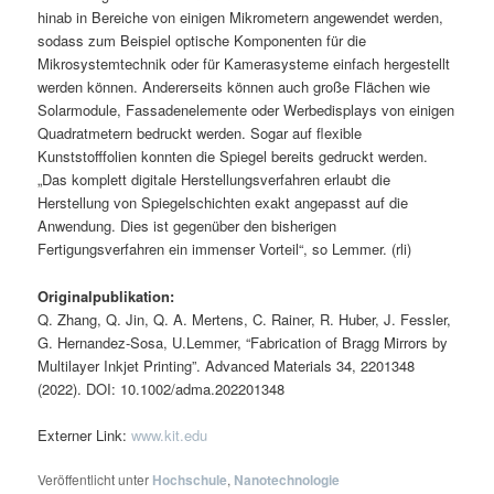
hinab in Bereiche von einigen Mikrometern angewendet werden,
sodass zum Beispiel optische Komponenten für die
Mikrosystemtechnik oder für Kamerasysteme einfach hergestellt
werden können. Andererseits können auch große Flächen wie
Solarmodule, Fassadenelemente oder Werbedisplays von einigen
Quadratmetern bedruckt werden. Sogar auf flexible
Kunststofffolien konnten die Spiegel bereits gedruckt werden.
„Das komplett digitale Herstellungsverfahren erlaubt die
Herstellung von Spiegelschichten exakt angepasst auf die
Anwendung. Dies ist gegenüber den bisherigen
Fertigungsverfahren ein immenser Vorteil“, so Lemmer. (rli)
Originalpublikation:
Q. Zhang, Q. Jin, Q. A. Mertens, C. Rainer, R. Huber, J. Fessler,
G. Hernandez-Sosa, U.Lemmer, “Fabrication of Bragg Mirrors by
Multilayer Inkjet Printing”. Advanced Materials 34, 2201348
(2022). DOI: 10.1002/adma.202201348
Externer Link:
www.kit.edu
Veröffentlicht unter
Hochschule
,
Nanotechnologie