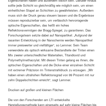
Eigenschaften haben und außerdem löslich sein. Darüber hinaus
sollte jede Schicht so gleichmäßig wie möglich sein, um einen
einheitlichen Stapel an Schichten zu gewährleisten. Außerdem
muss sich der Druck genau steuern lassen und die Ergebnisse
müssen reproduzierbar sein, um verlässlich hervorragende
optische Eigenschaften, das heißt ein hohes
Reflektionsvermögen der Bragg-Spiegel, zu garantieren. Das
Forschungsteam setzte dabei auf Nanopartikel: „Aufgrund der
rasanten Entwicklung in der Nanochemie werden Nanopartikel
immer preiswerter und vielfältiger“, so Lemmer. Sein Team
verwendete als optisch wirksame Bestandteile der Tinten einen
Mix zweier unterschiedlicher Materialien, Titandioxid und
Polymethylmethacrylat. Mit diesen Tinten gelang es ihnen, die
optischen Eigenschaften und die Dicke einer einzelnen Schicht
mit extremer Präzision im Tintenstrahldruck zu erzeugen. „Wir
haben einen ultrahohen Reflektionsgrad von 99 Prozent mit nur
zehn Doppelschichten erreicht“, sagt Lemmer.
Drucken auf großen und kleinen Flächen
Die von den Forschenden am LTI entwickelte
Herstellungsmethode kann einerseits auf sehr kleine Flächen bis