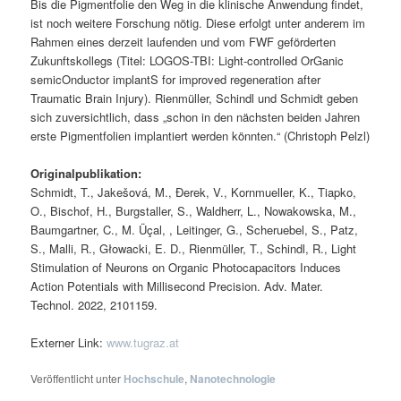
Bis die Pigmentfolie den Weg in die klinische Anwendung findet,
ist noch weitere Forschung nötig. Diese erfolgt unter anderem im
Rahmen eines derzeit laufenden und vom FWF geförderten
Zukunftskollegs (Titel: LOGOS-TBI: Light-controlled OrGanic
semicOnductor implantS for improved regeneration after
Traumatic Brain Injury). Rienmüller, Schindl und Schmidt geben
sich zuversichtlich, dass „schon in den nächsten beiden Jahren
erste Pigmentfolien implantiert werden könnten.“ (Christoph Pelzl)
Originalpublikation:
Schmidt, T., Jakešová, M., Đerek, V., Kornmueller, K., Tiapko,
O., Bischof, H., Burgstaller, S., Waldherr, L., Nowakowska, M.,
Baumgartner, C., M. Üçal, , Leitinger, G., Scheruebel, S., Patz,
S., Malli, R., Głowacki, E. D., Rienmüller, T., Schindl, R., Light
Stimulation of Neurons on Organic Photocapacitors Induces
Action Potentials with Millisecond Precision. Adv. Mater.
Technol. 2022, 2101159.
Externer Link:
www.tugraz.at
Veröffentlicht unter
Hochschule
,
Nanotechnologie