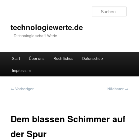
Zum
primären
Suche
Inhalt
springen
technologiewerte.de
– Technologie schafft Werte –
Hauptmenü
Start
Über uns
Rechtliches
Datenschutz
Impressum
Beitragsnavigation
←
Vorheriger
Nächster
→
Dem blassen Schimmer auf
der Spur