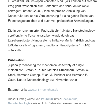
Fluoreszenz-Mikroskopen vonnöten sind. „Wir können auf diesem
Weg ganz wesentlich zum Fortschritt der Nano-Mikroskopie
beitragen“, betont Gaub. „Denn die präzise Abbildung von
Nanostrukturen ist die Voraussetzung für eine ganze Reihe von
Forschungsbereichen und auch von praktischen Anwendungen.“
Die in der renommierten Fachzeitschrift „Nature Nanotechnology“
veröffentlichte Forschungsarbeit wurde durch das
Exzellenzcluster „Nanosystems Initiative Munich“ (NIM) und das
LMU-Innovativ-Programm „Functional NanoSystems“ (FuNS)
unterstützt.
Publikation:
„Optically monitoring the mechanical assembly of single
molecules“, Stefan K. Kufer, Mathias Strackharn, Stefan W.
Stahl, Hermann Gumpp, Elias M. Puchner and Hermann E.
Gaub. Nature Nanotechnology, 23. November 2008
Externer Link:
www.uni-muenchen.de
Dieser Eintrag wurde von
PaulWutz
unter
Hochschule
,
Nanotechnologie
veröffentlicht. Setze ein Lesezeichen für den