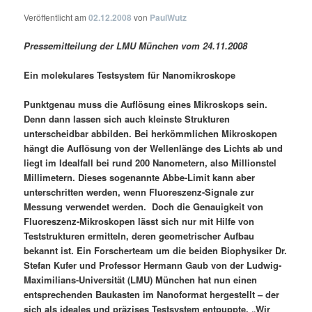
Veröffentlicht am
02.12.2008
von
PaulWutz
Pressemitteilung der LMU München vom 24.11.2008
Ein molekulares Testsystem für Nanomikroskope
Punktgenau muss die Auflösung eines Mikroskops sein.
Denn dann lassen sich auch kleinste Strukturen
unterscheidbar abbilden. Bei herkömmlichen Mikroskopen
hängt die Auflösung von der Wellenlänge des Lichts ab und
liegt im Idealfall bei rund 200 Nanometern, also Millionstel
Millimetern. Dieses sogenannte Abbe-Limit kann aber
unterschritten werden, wenn Fluoreszenz-Signale zur
Messung verwendet werden. Doch die Genauigkeit von
Fluoreszenz-Mikroskopen lässt sich nur mit Hilfe von
Teststrukturen ermitteln, deren geometrischer Aufbau
bekannt ist. Ein Forscherteam um die beiden Biophysiker Dr.
Stefan Kufer und Professor Hermann Gaub von der Ludwig-
Maximilians-Universität (LMU) München hat nun einen
entsprechenden Baukasten im Nanoformat hergestellt – der
sich als ideales und präzises Testsystem entpuppte. „Wir