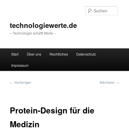
Zum
primären
Suche
Inhalt
springen
technologiewerte.de
– Technologie schafft Werte –
Hauptmenü
Start
Über uns
Rechtliches
Datenschutz
Impressum
Beitragsnavigation
←
Vorheriger
Nächster
→
Protein-Design für die
Medizin