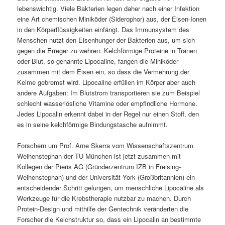
lebenswichtig. Viele Bakterien legen daher nach einer Infektion
eine Art chemischen Miniköder (Siderophor) aus, der Eisen-Ionen
in den Körperflüssigkeiten einfängt. Das Immunsystem des
Menschen nutzt den Eisenhunger der Bakterien aus, um sich
gegen die Erreger zu wehren: Kelchförmige Proteine in Tränen
oder Blut, so genannte Lipocaline, fangen die Miniköder
zusammen mit dem Eisen ein, so dass die Vermehrung der
Keime gebremst wird. Lipocaline erfüllen im Körper aber auch
andere Aufgaben: Im Blutstrom transportieren sie zum Beispiel
schlecht wasserlösliche Vitamine oder empfindliche Hormone.
Jedes Lipocalin erkennt dabei in der Regel nur einen Stoff, den
es in seine kelchförmige Bindungstasche aufnimmt.
Forschern um Prof. Arne Skerra vom Wissenschaftszentrum
Weihenstephan der TU München ist jetzt zusammen mit
Kollegen der Pieris AG (Gründerzentrum IZB in Freising-
Weihenstephan) und der Universität York (Großbritannien) ein
entscheidender Schritt gelungen, um menschliche Lipocaline als
Werkzeuge für die Krebstherapie nutzbar zu machen. Durch
Protein-Design und mithilfe der Gentechnik veränderten die
Forscher die Kelchstruktur so, dass ein Lipocalin an bestimmte