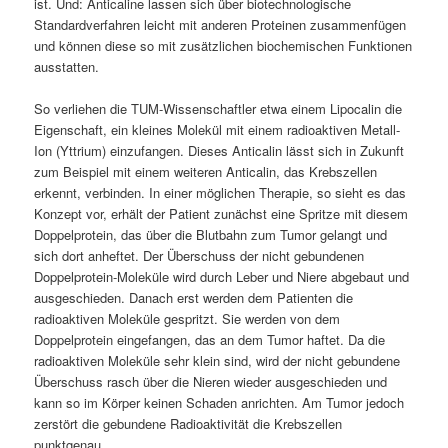
ist. Und: Anticaline lassen sich über biotechnologische
Standardverfahren leicht mit anderen Proteinen zusammenfügen
und können diese so mit zusätzlichen biochemischen Funktionen
ausstatten.
So verliehen die TUM-Wissenschaftler etwa einem Lipocalin die
Eigenschaft, ein kleines Molekül mit einem radioaktiven Metall-
Ion (Yttrium) einzufangen. Dieses Anticalin lässt sich in Zukunft
zum Beispiel mit einem weiteren Anticalin, das Krebszellen
erkennt, verbinden. In einer möglichen Therapie, so sieht es das
Konzept vor, erhält der Patient zunächst eine Spritze mit diesem
Doppelprotein, das über die Blutbahn zum Tumor gelangt und
sich dort anheftet. Der Überschuss der nicht gebundenen
Doppelprotein-Moleküle wird durch Leber und Niere abgebaut und
ausgeschieden. Danach erst werden dem Patienten die
radioaktiven Moleküle gespritzt. Sie werden von dem
Doppelprotein eingefangen, das an dem Tumor haftet. Da die
radioaktiven Moleküle sehr klein sind, wird der nicht gebundene
Überschuss rasch über die Nieren wieder ausgeschieden und
kann so im Körper keinen Schaden anrichten. Am Tumor jedoch
zerstört die gebundene Radioaktivität die Krebszellen
punktgenau.