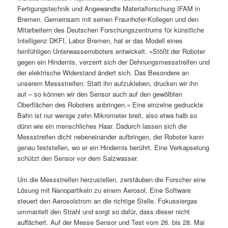
Fertigungstechnik und Angewandte Materialforschung IFAM in
Bremen. Gemeinsam mit seinen Fraunhofer-Kollegen und den
Mitarbeitern des Deutschen Forschungszentrums für künstliche
Intelligenz DKFI, Labor Bremen, hat er das Modell eines
feinfühligen Unterwasserroboters entwickelt. »Stößt der Roboter
gegen ein Hindernis, verzerrt sich der Dehnungsmessstreifen und
der elektrische Widerstand ändert sich. Das Besondere an
unserem Messstreifen: Statt ihn aufzukleben, drucken wir ihn
auf – so können wir den Sensor auch auf den gewölbten
Oberflächen des Roboters anbringen.« Eine einzelne gedruckte
Bahn ist nur wenige zehn Mikrometer breit, also etwa halb so
dünn wie ein menschliches Haar. Dadurch lassen sich die
Messstreifen dicht nebeneinander aufbringen, der Roboter kann
genau feststellen, wo er ein Hindernis berührt. Eine Verkapselung
schützt den Sensor vor dem Salzwasser.
Um die Messstreifen herzustellen, zerstäuben die Forscher eine
Lösung mit Nanopartikeln zu einem Aerosol. Eine Software
steuert den Aerosolstrom an die richtige Stelle. Fokussiergas
ummantelt den Strahl und sorgt so dafür, dass dieser nicht
auffächert. Auf der Messe Sensor und Test vom 26. bis 28. Mai