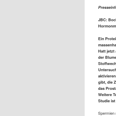
Presseinf
JBC: Boc
Hormonme
Ein Prote
massenhaf
Hatt jetz
der Blume
Stoffwech
Untersuch
aktiviere
gibt, die
das Prost
Weitere T
Studie ist
Spermien r