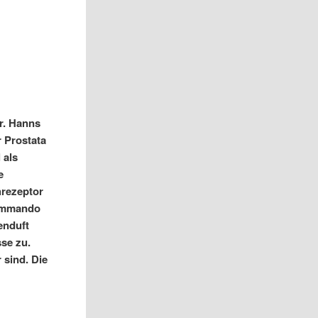
r. Hanns
r Prostata
 als
e
hrezeptor
Kommando
henduft
sse zu.
 sind. Die