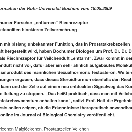
ormation der Ruhr-Universität Bochum vom 18.05.2009
humer Forscher „enttarnen“ Riechrezeptor
taboliten blockieren Zellvermehrung
in mit bislang unbekannter Funktion, das in Prostatakrebszellen
t hergestellt wird, haben Bochumer Biologen um Prof. Dr. Dr. D
t als Riechrezeptor für Veilchenduft „enttarnt“. Zwar kommt in de
nduft nicht vor, dafür aber ein sehr ähnlich aufgebautes Molekül
selprodukt des männlichen Sexualhormons Testosteron. Weiter
ungen ergaben, dass dieses Steroidhormon ebenfalls den Riec
n kann und der Zelle auf einem neu entdeckten Signalweg das 
 Zellteilung zu stoppen. „Das heißt praktisch, dass man mit Veilc
atakrebswachstum anhalten kann“, spitzt Prof. Hatt die Ergebni
ests sollen zeigen, ob die Erkenntnisse therapeutisch anwendbar
 online im Journal of Biological Chemistry veröffentlicht.
iechen Maiglöckchen, Prostatazellen Veilchen