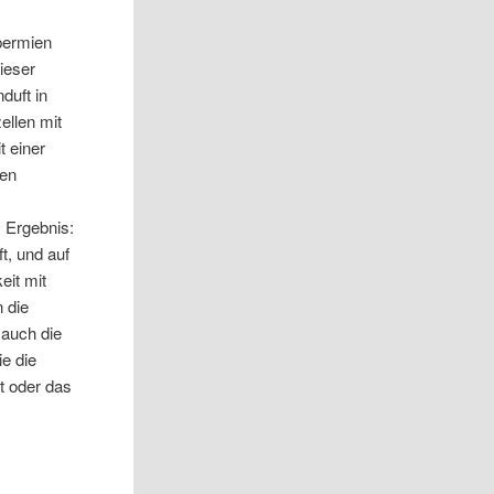
permien
ieser
duft in
ellen mit
t einer
den
. Ergebnis:
t, und auf
eit mit
 die
 auch die
e die
ft oder das