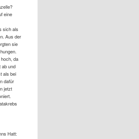
azelle?
uf eine
 sich als
en. Aus der
rgten sie
chungen.
 hoch, da
t ab und
t als bei
nn dafür
n jetzt
niert.
tatakrebs
ns Hatt: