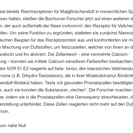
ie bereits Riechrezeptoren für Maiglöckchenduft in menschlichen S
en hatten, stießen die Bochumer Forscher jetzt auf einen weiteren d
, der auch außerhalb der Nase vorkommt: den Rezeptor für Veilchen
llen. Um seine Funktion zu ergründen, statteten sie zunächst Nierenz
schen Bauplan für das Rezeptorprotein aus und konfrontierten sie mi
Mischung von Duftstoffen, um festzustellen, welcher von ihnen an 
ndockt und ihn aktiviert. Die Zellantwort – eine vermehrte Calcium-
ng – konnten sie mittels Calcium-sensitiven Farbstoffen beobachten
or hOR 51 E2 reagierte auf beta- Ionon, den klassischen Veilchenduf
mone (z.B. Dihydro-Testosteron), die in ihrer Molekülstruktur Ähnlichk
enduft-Molekül haben. Tests mit gesunden Prostatazellen bestätigten
, auch sie konnten die Substanzen „riechen“. Die Forscher machten
, indem sie in die Prostatazellen eine Gensequenz einschleusten, di
rstellung unterbindet. Diese Zellen reagierten nicht mehr auf den Du
rmon.
tum nahe Null