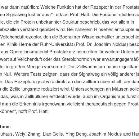
 war dann natürlich: Welche Funktion hat der Rezeptor in der Prostat
n Signalweg löst er aus?“, erklärt Prof. Hatt. Die Forscher stießen a
die, die ein Protein unbekannter Struktur beschrieb, das vor allem in
ebszellen verstärkt gebildet wird. Bei näherem Hinsehen entpuppte es
Veilchenduftrezeptor, den die Bochumer Wissenschaftler untersucht
en Klinik Herne der Ruhr-Universität (Prof. Dr. Joachim Noldus) beso
 aus Operationsmaterial Prostatakarzinomzellen für weitere Untersu
ntwort auf Veilchenduft oder das Steroidhormon war erwartungsgemäß
tor in großen Mengen vorkommt: Das Zellwachstum nahm signifikan
 Null. Weitere Tests zeigten, dass der Signalweg ein völlig anderer is
n. Das Rezeptorsignal wird direkt an den Zellkern übermittelt, der da
s die Zellteilungsrate reduziert wird. Untersuchungen an Mäusen solle
 das, was in Zellkulturen entdeckt wurde, auch im Organismus funktio
 man die Erkenntnis irgendwann vielleicht therapeutisch gegen Pros
können“, hofft Prof. Hatt.
ahme:
uhaus, Weiyi Zhang, Lian Gelis, Ying Deng, Joachim Noldus and Han