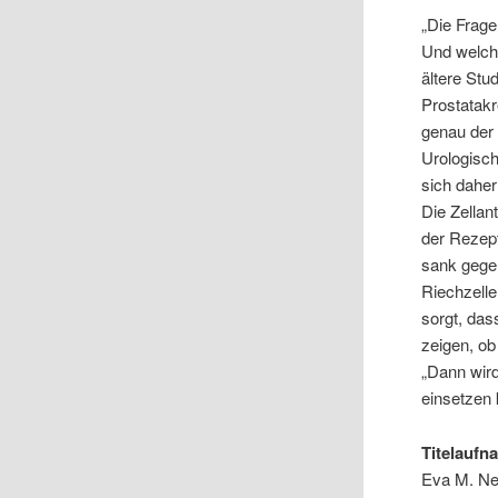
„Die Frage
Und welche
ältere Stu
Prostatakr
genau der 
Urologisch
sich daher
Die Zella
der Rezep
sank gegen
Riechzelle
sorgt, das
zeigen, ob
„Dann wird
einsetzen 
Titelaufn
Eva M. Ne