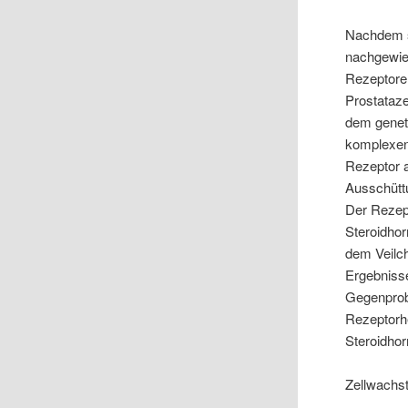
Nachdem s
nachgewies
Rezeptoren
Prostataze
dem geneti
komplexen 
Rezeptor a
Ausschüttu
Der Rezept
Steroidhor
dem Veilch
Ergebnisse
Gegenprobe
Rezeptorhe
Steroidho
Zellwachs