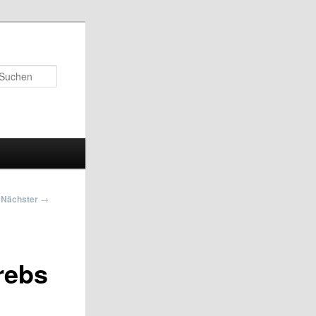
Suchen
Nächster
→
rebs