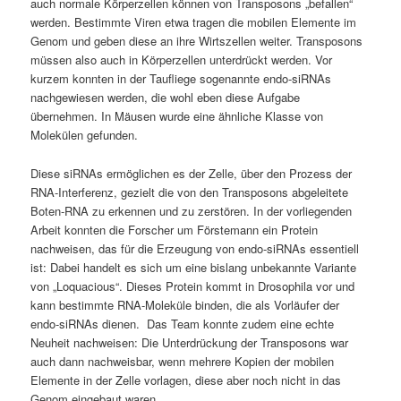
auch normale Körperzellen können von Transposons „befallen“
werden. Bestimmte Viren etwa tragen die mobilen Elemente im
Genom und geben diese an ihre Wirtszellen weiter. Transposons
müssen also auch in Körperzellen unterdrückt werden. Vor
kurzem konnten in der Taufliege sogenannte endo-siRNAs
nachgewiesen werden, die wohl eben diese Aufgabe
übernehmen. In Mäusen wurde eine ähnliche Klasse von
Molekülen gefunden.
Diese siRNAs ermöglichen es der Zelle, über den Prozess der
RNA-Interferenz, gezielt die von den Transposons abgeleitete
Boten-RNA zu erkennen und zu zerstören. In der vorliegenden
Arbeit konnten die Forscher um Förstemann ein Protein
nachweisen, das für die Erzeugung von endo-siRNAs essentiell
ist: Dabei handelt es sich um eine bislang unbekannte Variante
von „Loquacious“. Dieses Protein kommt in Drosophila vor und
kann bestimmte RNA-Moleküle binden, die als Vorläufer der
endo-siRNAs dienen. Das Team konnte zudem eine echte
Neuheit nachweisen: Die Unterdrückung der Transposons war
auch dann nachweisbar, wenn mehrere Kopien der mobilen
Elemente in der Zelle vorlagen, diese aber noch nicht in das
Genom eingebaut waren.