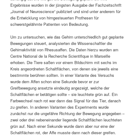
Ergebnisse wurden in der jüngsten Ausgabe der Fachzeitschrift
„Journal of Neuroscience“ publiziert und sind unter anderem für
die Entwicklung von hirngesteuerten Prothesen für
schwerstgelähmte Patienten von Bedeutung.
Um zu untersuchen, wie das Gehirn unterschiedlich gut geplante
Bewegungen steuert, analysierten die Wissenschaftler die
Gehirnaktivität von Rhesusaffen. Die Daten hierzu wurden am
Centre National de la Recherche Scientifique in Marseille
erhoben. Die Tiere saßen vor einem Bildschirm mit sechs im
Kreis angeordneten Schaltflächen, von denen sie jeweils eine
bestimmte berühren sollten. In einer Variante des Versuchs
wurde dem Affen schon eine Sekunde bevor er zur
Greifbewegung ansetzte eindeutig angezeigt, welche der
Schaltflächen er betätigen sollte – sie leuchtete grün auf. Ein
Farbwechsel nach rot war dann das Signal für das Tier, danach
zu greifen. In anderen Varianten des Experiments wurde
zunächst nur die ungefähre Richtung der Bewegung angegeben –
zwei oder drei nebeneinander liegende Schaltflächen leuchteten
grün auf. Nach einer Sekunde wurde dann aber nur eine der
Schaltflächen rot, der Affe musste dann nach dieser greifen.