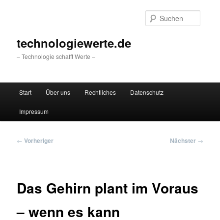
Zum
primären
Suche
Inhalt
springen
technologiewerte.de
– Technologie schafft Werte –
Hauptmenü
Start
Über uns
Rechtliches
Datenschutz
Impressum
Beitragsnavigation
←
Vorheriger
Nächster
→
Das Gehirn plant im Voraus
– wenn es kann