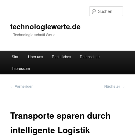
Zum
primären
Suche
Inhalt
springen
technologiewerte.de
– Technologie schafft Werte –
Hauptmenü
Start
Über uns
Rechtliches
Datenschutz
Impressum
Beitragsnavigation
←
Vorheriger
Nächster
→
Transporte sparen durch
intelligente Logistik