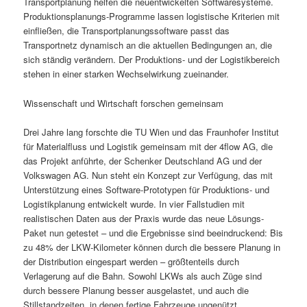
Transportplanung helfen die neuentwickelten Softwaresysteme.
Produktionsplanungs-Programme lassen logistische Kriterien mit
einfließen, die Transportplanungssoftware passt das
Transportnetz dynamisch an die aktuellen Bedingungen an, die
sich ständig verändern. Der Produktions- und der Logistikbereich
stehen in einer starken Wechselwirkung zueinander.
Wissenschaft und Wirtschaft forschen gemeinsam
Drei Jahre lang forschte die TU Wien und das Fraunhofer Institut
für Materialfluss und Logistik gemeinsam mit der 4flow AG, die
das Projekt anführte, der Schenker Deutschland AG und der
Volkswagen AG. Nun steht ein Konzept zur Verfügung, das mit
Unterstützung eines Software-Prototypen für Produktions- und
Logistikplanung entwickelt wurde. In vier Fallstudien mit
realistischen Daten aus der Praxis wurde das neue Lösungs-
Paket nun getestet – und die Ergebnisse sind beeindruckend: Bis
zu 48% der LKW-Kilometer können durch die bessere Planung in
der Distribution eingespart werden – größtenteils durch
Verlagerung auf die Bahn. Sowohl LKWs als auch Züge sind
durch bessere Planung besser ausgelastet, und auch die
Stillstandzeiten, in denen fertige Fahrzeuge ungenützt