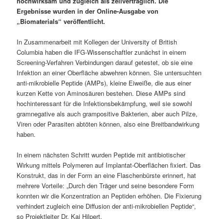
hochwirksam und zugleich als zellverträglich. Die
Ergebnisse wurden in der Online-Ausgabe von
„Biomaterials“ veröffentlicht.
In Zusammenarbeit mit Kollegen der University of British
Columbia haben die IFG-Wissenschaftler zunächst in einem
Screening-Verfahren Verbindungen darauf getestet, ob sie eine
Infektion an einer Oberfläche abwehren können. Sie untersuchten
anti-mikrobielle Peptide (AMPs), kleine Eiweiße, die aus einer
kurzen Kette von Aminosäuren bestehen. Diese AMPs sind
hochinteressant für die Infektionsbekämpfung, weil sie sowohl
gramnegative als auch grampositive Bakterien, aber auch Pilze,
Viren oder Parasiten abtöten können, also eine Breitbandwirkung
haben.
In einem nächsten Schritt wurden Peptide mit antibiotischer
Wirkung mittels Polymeren auf Implantat-Oberflächen fixiert. Das
Konstrukt, das in der Form an eine Flaschenbürste erinnert, hat
mehrere Vorteile: „Durch den Träger und seine besondere Form
konnten wir die Konzentration an Peptiden erhöhen. Die Fixierung
verhindert zugleich eine Diffusion der anti-mikrobiellen Peptide“,
so Projektleiter Dr. Kai Hilpert.