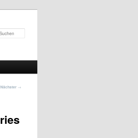
Suchen
Nächster
→
ries