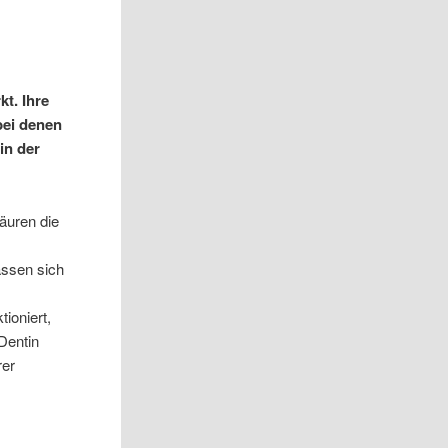
t. Ihre
bei denen
in der
äuren die
assen sich
ioniert,
 Dentin
rer