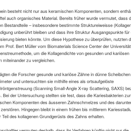
ein besteht nicht nur aus keramischen Komponenten, sondern enthäl
tel auch organisches Material. Bereits früher wurde vermutet, dass 
n Bestandteile – insbesondere bestimmte Struktureiweisse (Kollagen
digung unberührt bleiben und dass ihre Struktur Ausgangspunkte für 
sierung bieten könnte. Um diese Hypothese zu überprüfen, nutzten d
m Prof. Bert Müller vom Biomaterials Science Center der Universitä
genstreumethode, um die Kollagendichte von gesunden und kariösen
n miteinander zu vergleichen.
ägten die Forscher gesunde und kariöse Zähne in dünne Scheibchen
llimeter und untersuchten sie mithilfe eines als ortsaufgelöste
elröntgenstreuung (Scanning Small-Angle X-ray Scattering, SAXS) be
. Bei der Untersuchung stellten sie fest, dass die Kariesbakterien zu
ischen Komponenten des äusseren Zahnschmelzes und des darunter
zerstören. Hingegen bleibt in einem frühen bis mittlerem Kariesstadi
r Teil des kollagenen Grundgerüsts des Zahns erhalten.
schaftler vermuten deshalb, dass ihr Verfahren künftig nicht nur die