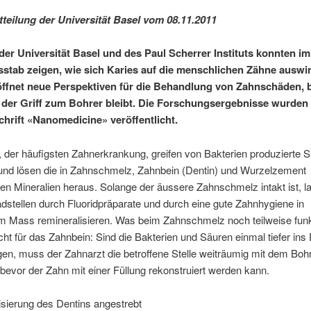
teilung der Universität Basel vom 08.11.2011
der Universität Basel und des Paul Scherrer Instituts konnten im
tab zeigen, wie sich Karies auf die menschlichen Zähne auswirk
öffnet neue Perspektiven für die Behandlung von Zahnschäden, 
 der Griff zum Bohrer bleibt. Die Forschungsergebnisse wurden 
chrift «Nanomedicine» veröffentlicht.
, der häufigsten Zahnerkrankung, greifen von Bakterien produzierte S
und lösen die in Zahnschmelz, Zahnbein (Dentin) und Wurzelzement
n Mineralien heraus. Solange der äussere Zahnschmelz intakt ist, l
dstellen durch Fluoridpräparate und durch eine gute Zahnhygiene in
 Mass remineralisieren. Was beim Zahnschmelz noch teilweise funkt
nicht für das Zahnbein: Sind die Bakterien und Säuren einmal tiefer ins
en, muss der Zahnarzt die betroffene Stelle weiträumig mit dem Boh
 bevor der Zahn mit einer Füllung rekonstruiert werden kann.
sierung des Dentins angestrebt