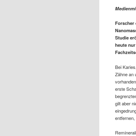
Medienmit
Forscher 
Nanomasss
Studie er
heute nur
Fachzeits
Bei Karies
Zähne an 
vorhandene
erste Scha
begrenztem
gilt aber 
eingedrung
entfernen,
Reminerali