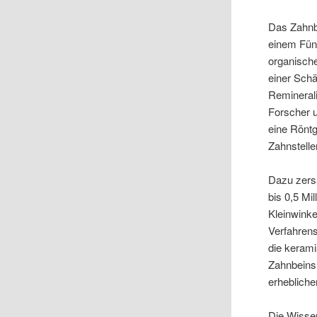
Das Zahnb
einem Fünf
organische
einer Schä
Reminerali
Forscher u
eine Rönt
Zahnstelle
Dazu zers
bis 0,5 Mi
Kleinwink
Verfahrens
die keram
Zahnbeins 
erhebliche
Die Wissen