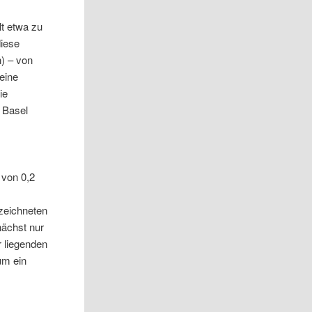
t etwa zu
diese
) – von
eine
ie
t Basel
 von 0,2
zeichneten
nächst nur
 liegenden
um ein