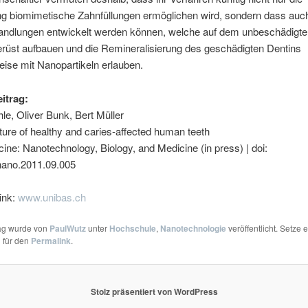
ng biomimetische Zahnfüllungen ermöglichen wird, sondern dass auc
andlungen entwickelt werden können, welche auf dem unbeschädigt
rüst aufbauen und die Remineralisierung des geschädigten Dentins
eise mit Nanopartikeln erlauben.
eitrag:
e, Oliver Bunk, Bert Müller
ure of healthy and caries-affected human teeth
ne: Nanotechnology, Biology, and Medicine (in press) | doi:
.nano.2011.09.005
ink:
www.unibas.ch
rag wurde von
PaulWutz
unter
Hochschule
,
Nanotechnologie
veröffentlicht. Setze 
 für den
Permalink
.
Stolz präsentiert von WordPress