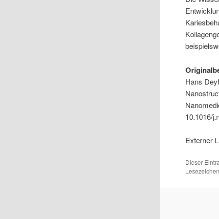
Entwicklu
Kariesbeh
Kollagenge
beispielsw
Originalb
Hans Deyhl
Nanostruct
Nanomedici
10.1016/j
Externer L
Dieser Eint
Lesezeichen