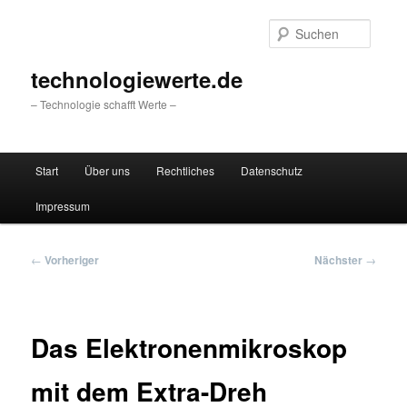
Zum
primären
Suche
Inhalt
springen
technologiewerte.de
– Technologie schafft Werte –
Hauptmenü
Start
Über uns
Rechtliches
Datenschutz
Impressum
Beitragsnavigation
←
Vorheriger
Nächster
→
Das Elektronenmikroskop
mit dem Extra-Dreh