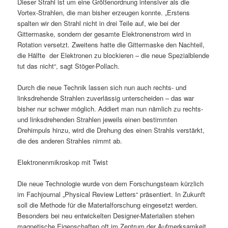
Dieser Strahl ist um eine Größenordnung intensiver als die
Vortex-Strahlen, die man bisher erzeugen konnte. „Erstens
spalten wir den Strahl nicht in drei Teile auf, wie bei der
Gittermaske, sondern der gesamte Elektronenstrom wird in
Rotation versetzt. Zweitens hatte die Gittermaske den Nachteil,
die Hälfte der Elektronen zu blockieren – die neue Spezialblende
tut das nicht“, sagt Stöger-Pollach.
Durch die neue Technik lassen sich nun auch rechts- und
linksdrehende Strahlen zuverlässig unterscheiden – das war
bisher nur schwer möglich. Addiert man nun nämlich zu rechts-
und linksdrehenden Strahlen jeweils einen bestimmten
Drehimpuls hinzu, wird die Drehung des einen Strahls verstärkt,
die des anderen Strahles nimmt ab.
Elektronenmikroskop mit Twist
Die neue Technologie wurde von dem Forschungsteam kürzlich
im Fachjournal „Physical Review Letters“ präsentiert. In Zukunft
soll die Methode für die Materialforschung eingesetzt werden.
Besonders bei neu entwickelten Designer-Materialien stehen
magnetische Eigenschaften oft im Zentrum der Aufmerksamkeit.