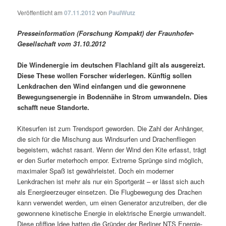
Veröffentlicht am
07.11.2012
von
PaulWutz
Presseinformation (Forschung Kompakt) der Fraunhofer-
Gesellschaft vom 31.10.2012
Die Windenergie im deutschen Flachland gilt als ausgereizt.
Diese These wollen Forscher widerlegen. Künftig sollen
Lenkdrachen den Wind einfangen und die gewonnene
Bewegungsenergie in Bodennähe in Strom umwandeln. Dies
schafft neue Standorte.
Kitesurfen ist zum Trendsport geworden. Die Zahl der Anhänger,
die sich für die Mischung aus Windsurfen und Drachenfliegen
begeistern, wächst rasant. Wenn der Wind den Kite erfasst, trägt
er den Surfer meterhoch empor. Extreme Sprünge sind möglich,
maximaler Spaß ist gewährleistet. Doch ein moderner
Lenkdrachen ist mehr als nur ein Sportgerät – er lässt sich auch
als Energieerzeuger einsetzen. Die Flugbewegung des Drachen
kann verwendet werden, um einen Generator anzutreiben, der die
gewonnene kinetische Energie in elektrische Energie umwandelt.
Diese pfiffige Idee hatten die Gründer der Berliner NTS Energie-