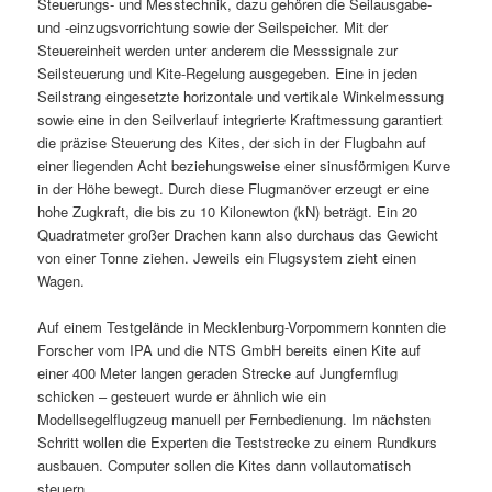
Steuerungs- und Messtechnik, dazu gehören die Seilausgabe-
und -einzugsvorrichtung sowie der Seilspeicher. Mit der
Steuereinheit werden unter anderem die Messsignale zur
Seilsteuerung und Kite-Regelung ausgegeben. Eine in jeden
Seilstrang eingesetzte horizontale und vertikale Winkelmessung
sowie eine in den Seilverlauf integrierte Kraftmessung garantiert
die präzise Steuerung des Kites, der sich in der Flugbahn auf
einer liegenden Acht beziehungsweise einer sinusförmigen Kurve
in der Höhe bewegt. Durch diese Flugmanöver erzeugt er eine
hohe Zugkraft, die bis zu 10 Kilonewton (kN) beträgt. Ein 20
Quadratmeter großer Drachen kann also durchaus das Gewicht
von einer Tonne ziehen. Jeweils ein Flugsystem zieht einen
Wagen.
Auf einem Testgelände in Mecklenburg-Vorpommern konnten die
Forscher vom IPA und die NTS GmbH bereits einen Kite auf
einer 400 Meter langen geraden Strecke auf Jungfernflug
schicken – gesteuert wurde er ähnlich wie ein
Modellsegelflugzeug manuell per Fernbedienung. Im nächsten
Schritt wollen die Experten die Teststrecke zu einem Rundkurs
ausbauen. Computer sollen die Kites dann vollautomatisch
steuern.