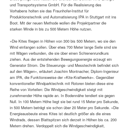
und Transportsysteme GmbH. Für die Realisierung des
Vorhabens holten sie das Fraunhofer-Institut für
Produktionstechnik und Automatisierung IPA in Stuttgart mit ins
Boot. Mit der neuen Methode wollen die Projektpartner die
starken Winde in bis zu 500 Metern Höhe nutzen.
»Die Kites fliegen in Höhen von 300 bis 500 Metern, wo sie den
Wind einfangen sollen. Über etwa 700 Meter lange Seile sind sie
mit Wägen verbunden, die sie über einen Schienenrundkurs
ziehen. Aus der entstehenden Bewegungsenergie erzeugt ein
Generator Strom. Die Steuerungs- und Messtechnik befindet sich
auf den Wägen«, erläutert Joachim Montnacher, Diplom-Ingenieur
am IPA, die Funktionsweise der »Kite-Kraftwerke«. Gegenüber
konventioneller Windparktechnik mit Rotoren bieten diese eine
Reihe von Vorteilen: Die Windgeschwindigkeit steigt mit
zunehmender Höhe rapide an. In Bodennähe tendiert sie gegen
Null. In 100 Metern Höhe liegt sie bei rund 15 Meter pro Sekunde,
in 500 Metern beträgt sie schon über 20 Meter pro Sekunde. »Die
Energieausbeute eines Kites ist deutlich größer als die eines
Windrads, dessen Blattspitzen sich derzeit in Höhen bis ca. 200
Metern drehen. Verdoppelt sich die Windgeschwindigkeit,